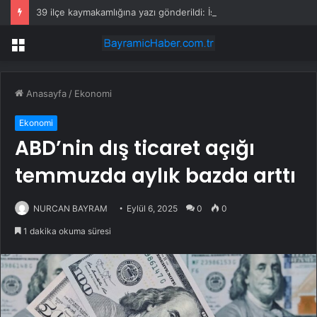
39 ilçe kaymakamlığına yazı gönderildi: İstanbul’da okullarda mescid kararı
Menü
Anasayfa
/
Ekonomi
Ekonomi
ABD’nin dış ticaret açığı
temmuzda aylık bazda arttı
NURCAN BAYRAM
Eylül 6, 2025
0
0
1 dakika okuma süresi