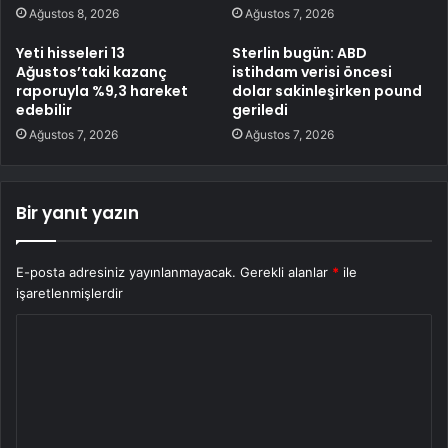
Ağustos 8, 2026
Ağustos 7, 2026
Yeti hisseleri 13
Sterlin bugün: ABD
Ağustos’taki kazanç
istihdam verisi öncesi
raporuyla %9,3 hareket
dolar sakinleşirken pound
edebilir
geriledi
Ağustos 7, 2026
Ağustos 7, 2026
Bir yanıt yazın
E-posta adresiniz yayınlanmayacak.
Gerekli alanlar
*
ile
işaretlenmişlerdir
Y
o
r
u