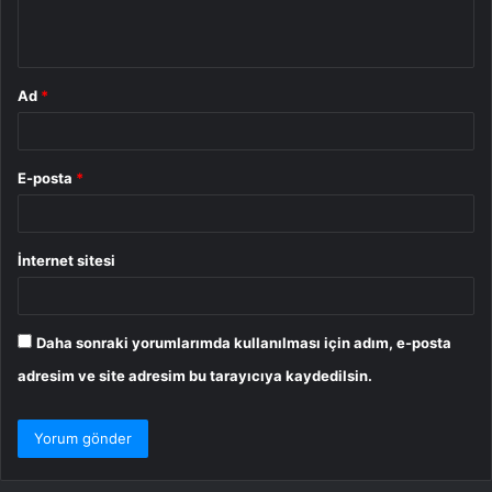
m
*
Ad
*
E-posta
*
İnternet sitesi
Daha sonraki yorumlarımda kullanılması için adım, e-posta
adresim ve site adresim bu tarayıcıya kaydedilsin.