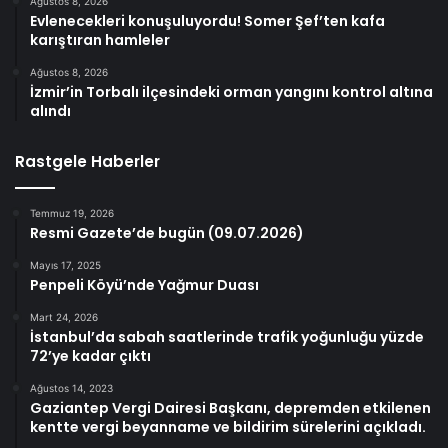
Ağustos 8, 2026
Evlenecekleri konuşuluyordu! Somer Şef’ten kafa
karıştıran hamleler
Ağustos 8, 2026
İzmir’in Torbalı ilçesindeki orman yangını kontrol altına
alındı
Rastgele Haberler
Temmuz 19, 2026
Resmi Gazete’de bugün (09.07.2026)
Mayıs 17, 2025
Penpeli Köyü’nde Yağmur Duası
Mart 24, 2026
İstanbul’da sabah saatlerinde trafik yoğunluğu yüzde
72’ye kadar çıktı
Ağustos 14, 2023
Gaziantep Vergi Dairesi Başkanı, depremden etkilenen
kentte vergi beyanname ve bildirim sürelerini açıkladı.