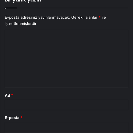
E-posta adresiniz yayınlanmayacak.
Gerekli alanlar
*
ile
işaretlenmişlerdir
Y
o
r
u
m
*
Ad
*
E-posta
*