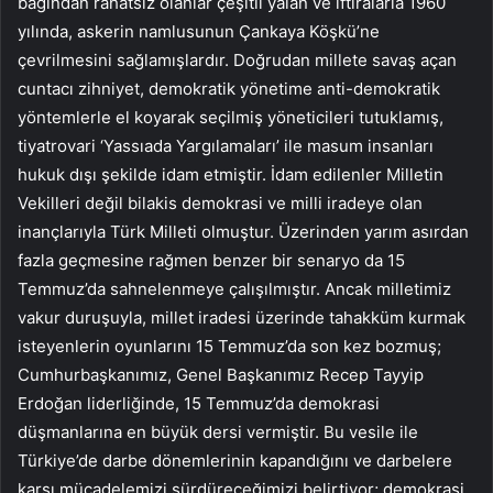
bağından rahatsız olanlar çeşitli yalan ve iftiralarla 1960
yılında, askerin namlusunun Çankaya Köşkü’ne
çevrilmesini sağlamışlardır. Doğrudan millete savaş açan
cuntacı zihniyet, demokratik yönetime anti-demokratik
yöntemlerle el koyarak seçilmiş yöneticileri tutuklamış,
tiyatrovari ‘Yassıada Yargılamaları’ ile masum insanları
hukuk dışı şekilde idam etmiştir. İdam edilenler Milletin
Vekilleri değil bilakis demokrasi ve milli iradeye olan
inançlarıyla Türk Milleti olmuştur. Üzerinden yarım asırdan
fazla geçmesine rağmen benzer bir senaryo da 15
Temmuz’da sahnelenmeye çalışılmıştır. Ancak milletimiz
vakur duruşuyla, millet iradesi üzerinde tahakküm kurmak
isteyenlerin oyunlarını 15 Temmuz’da son kez bozmuş;
Cumhurbaşkanımız, Genel Başkanımız Recep Tayyip
Erdoğan liderliğinde, 15 Temmuz’da demokrasi
düşmanlarına en büyük dersi vermiştir. Bu vesile ile
Türkiye’de darbe dönemlerinin kapandığını ve darbelere
karşı mücadelemizi sürdüreceğimizi belirtiyor; demokrasi