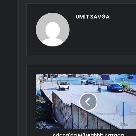
ÜMİT SAVĞA
Adana'da Müteahhit Kazada