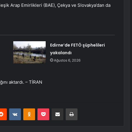
leşik Arap Emirlikleri (BAE), Çekya ve Slovakya’dan da
Edirne’de FETÖ şüphelileri
yakalandı
Ağustos 6, 2026
ğını aktardı. – TİRAN
erest
Reddit
VKontakte
Odnoklassniki
Pocket
E-Posta ile paylaş
Yazdır