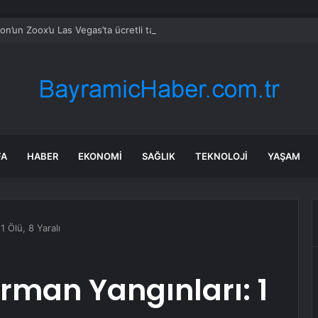
n’un Zoox’u Las Vegas’ta ücretli taşımaya başlıyor
FA
HABER
EKONOMI
SAĞLIK
TEKNOLOJI
YAŞAM
1 Ölü, 8 Yaralı
rman Yangınları: 1