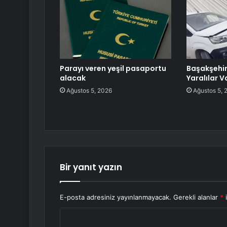
Parayı veren yeşil pasaportu
Başakşehir’
alacak
Yaralılar V
Ağustos 5, 2026
Ağustos 5, 
Bir yanıt yazın
E-posta adresiniz yayınlanmayacak.
Gerekli alanlar
*
i
Y