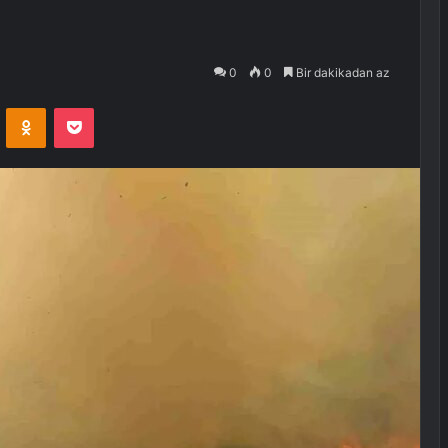
0
0
Bir dakikadan az
VKontakte
Odnoklassniki
Pocket