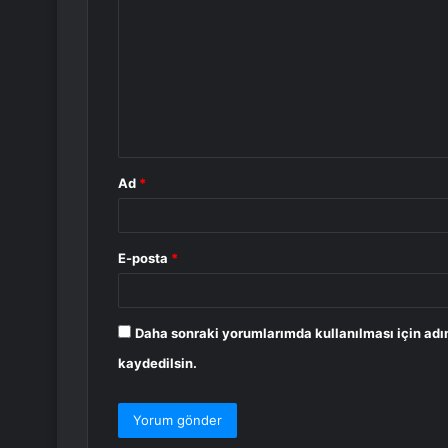
o
r
u
m
*
Ad
*
E-posta
*
Daha sonraki yorumlarımda kullanılması için adı
kaydedilsin.