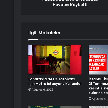
Hayatını Kaybetti
İlgili Makaleler
Londra’da NATO Tatbikatı
İstanbul İS
İçin Metro İstasyonu Kullanıldı
21 Temmuz 
kesintisi 
Ağustos 6, 2026
sular ne z
Ağustos 6, 