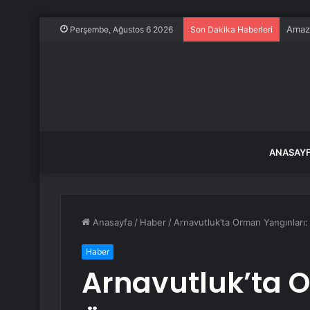
Amazo
Perşembe, Ağustos 6 2026
Son Dakika Haberleri
ANASAY
Anasayfa
/
Haber
/
Arnavutluk’ta Orman Yangınları: 
Haber
Arnavutluk’ta O