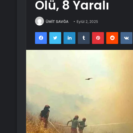
Ölü, 8 Yaralı
ÜMİT SAVĞA
Eylül 2, 2025
Facebook
Twitter
LinkedIn
Tumblr
Pinterest
Reddit