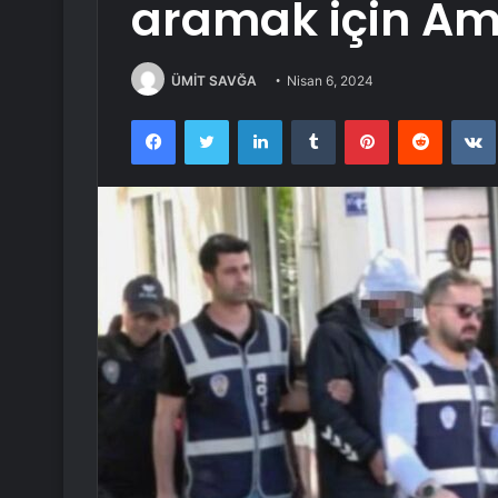
aramak için Am
ÜMİT SAVĞA
Nisan 6, 2024
Facebook
Twitter
LinkedIn
Tumblr
Pinterest
Reddit