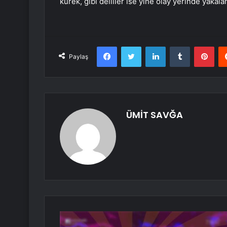
kürek, gibi deliller ise yine olay yerinde yakal
Facebook
Twitter
LinkedIn
Tumblr
Pint
Paylaş
ÜMİT SAVĞA