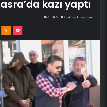
asra’da kazı yaptı
0
0
1 dakika okuma süresi
VKontakte
Odnoklassniki
Pocket