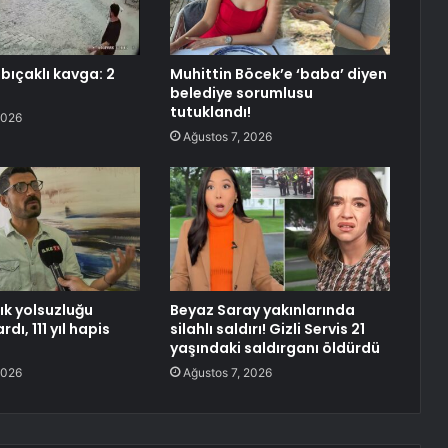
bıçaklı kavga: 2
Muhittin Böcek’e ‘baba’ diyen
belediye sorumlusu
tutuklandı!
2026
Ağustos 7, 2026
lık yolsuzluğu
Beyaz Saray yakınlarında
dı, 111 yıl hapis
silahlı saldırı! Gizli Servis 21
yaşındaki saldırganı öldürdü
2026
Ağustos 7, 2026