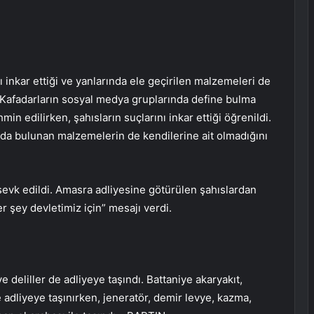
ı inkar ettiği ve yanlarında ele geçirilen malzemeleri de
. Kafadarların sosyal medya gruplarında define bulma
in edilirken, şahısların suçlarını inkar ettiği öğrenildi.
ında bulunan malzemelerin de kendilerine ait olmadığını
sevk edildi. Amasra adliyesine götürülen şahıslardan
er şey devletimiz için” mesajı verdi.
 deliller de adliyeye taşındı. Battaniye akaryakıt,
 adliyeye taşınırken, jeneratör, demir levye, kazma,