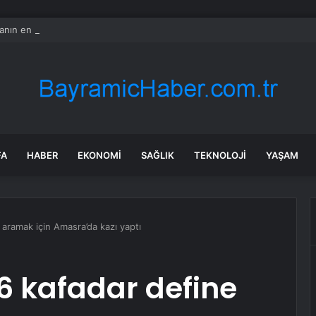
nın en uzun aktarmasız uçuşunda tarihi rekor: 24 saatten fazla havada k
FA
HABER
EKONOMI
SAĞLIK
TEKNOLOJI
YAŞAM
 aramak için Amasra’da kazı yaptı
6 kafadar define