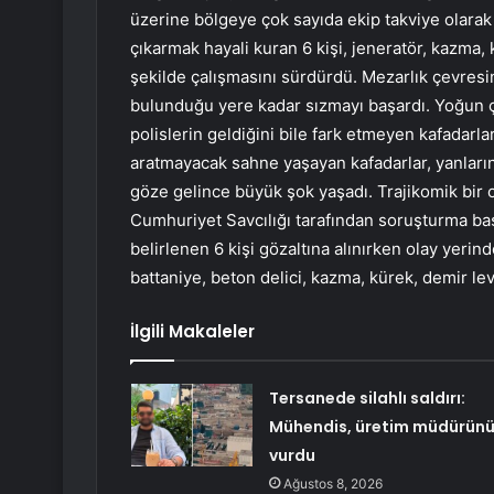
üzerine bölgeye çok sayıda ekip takviye olarak
çıkarmak hayali kuran 6 kişi, jeneratör, kazma,
şekilde çalışmasını sürdürdü. Mezarlık çevresini
bulunduğu yere kadar sızmayı başardı. Yoğun 
polislerin geldiğini bile fark etmeyen kafadarlar,
aratmayacak sahne yaşayan kafadarlar, yanların
göze gelince büyük şok yaşadı. Trajikomik bir
Cumhuriyet Savcılığı tarafından soruşturma başla
belirlenen 6 kişi gözaltına alınırken olay yerin
battaniye, beton delici, kazma, kürek, demir le
İlgili Makaleler
Tersanede silahlı saldırı:
Mühendis, üretim müdürün
vurdu
Ağustos 8, 2026