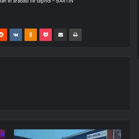
anan el arabası ile taşındı – BARTIN
erest
Reddit
VKontakte
Odnoklassniki
Pocket
E-Posta ile paylaş
Yazdır