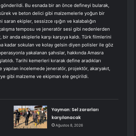
 gönderildi. Bu esnada bir an önce defineyi bularak,
 kürek ve beton delici gibi malzemelerle yoğun bir
 saran ekipler, sessizce ışığın ve kalabalığın
çalışma temposu ve jeneratör sesi gibi nedenlerden
 bir anda ekiplerle karşı karşıya kaldı. Türk filmlerini
a kadar sokulan ve kolay gelsin diyen polisler ile göz
 operasyonla yakalanan şahıslar, hakkında Amasra
tıldı. Tarihi kemerleri kırarak define aradıkları
de yapılan incelemede jeneratör, projektör, akaryakıt,
vye gibi malzeme ve ekipman ele geçirildi.
Yayman: Sel zararları
ü
karşılanacak
Ağustos 8, 2026