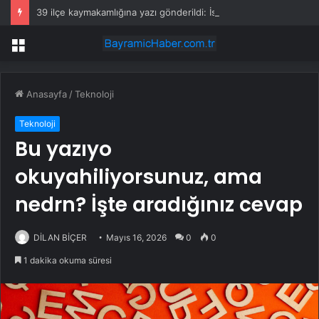
39 ilçe kaymakamlığına yazı gönderildi: İstanbul’da okullarda mescid kararı
Menü
Anasayfa
/
Teknoloji
Teknoloji
Bu yazıyo
okuyahiliyorsunuz, ama
nedrn? İşte aradığınız cevap
DİLAN BİÇER
Mayıs 16, 2026
0
0
1 dakika okuma süresi