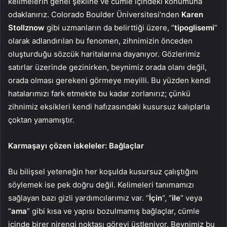
kelimelerin genel şekline ve cümle içindeki konumuna
odaklanırız. Colorado Boulder Üniversitesi’nden
Karen
Stollznow
gibi uzmanların da belirttiği üzere, “
tipoglisemi
”
olarak adlandırılan bu fenomen, zihnimizin önceden
oluşturduğu sözcük haritalarına dayanıyor. Gözlerimiz
satırlar üzerinde gezinirken, beynimiz orada olanı değil,
orada olması gerekeni görmeye meyilli. Bu yüzden kendi
hatalarımızı fark etmekte bu kadar zorlanırız; çünkü
zihnimiz eksikleri kendi hafızasındaki kusursuz kalıplarla
çoktan yamamıştır.
Karmaşayı çözen iskeleler: Bağlaçlar
Bu bilişsel yeteneğin her koşulda kusursuz çalıştığını
söylemek ise pek doğru değil. Kelimeleri tanımamızı
sağlayan bazı gizli yardımcılarımız var. “
İçin
“, “
ile
” veya
“
ama
” gibi kısa ve yapısı bozulmamış bağlaçlar, cümle
içinde birer nirengi noktası görevi üstleniyor. Beynimiz bu