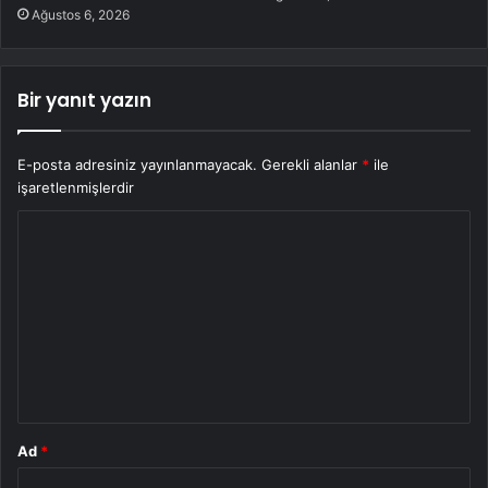
Ağustos 6, 2026
Bir yanıt yazın
E-posta adresiniz yayınlanmayacak.
Gerekli alanlar
*
ile
işaretlenmişlerdir
Y
o
r
u
m
*
Ad
*