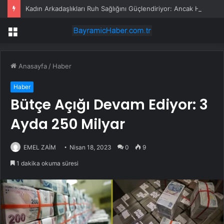
Kadın Arkadaşlıkları Ruh Sağlığını Güçlendiriyor: Ancak Her İlişki Destekleyici Değil
Menü
Anasayfa
/
Haber
Haber
Bütçe Açığı Devam Ediyor: 3
Ayda 250 Milyar
EMEL ZAİM
Nisan 18, 2023
0
9
1 dakika okuma süresi