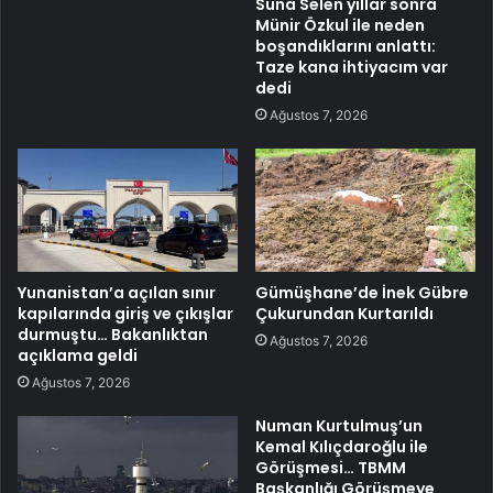
Suna Selen yıllar sonra
Münir Özkul ile neden
boşandıklarını anlattı:
Taze kana ihtiyacım var
dedi
Ağustos 7, 2026
Yunanistan’a açılan sınır
Gümüşhane’de İnek Gübre
kapılarında giriş ve çıkışlar
Çukurundan Kurtarıldı
durmuştu… Bakanlıktan
Ağustos 7, 2026
açıklama geldi
Ağustos 7, 2026
Numan Kurtulmuş’un
Kemal Kılıçdaroğlu ile
Görüşmesi… TBMM
Başkanlığı Görüşmeye