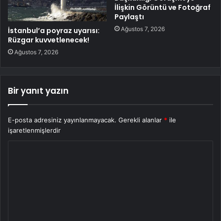
İlişkin Görüntü ve Fotoğraf
Paylaştı
Ağustos 7, 2026
İstanbul’a poyraz uyarısı:
Rüzgar kuvvetlenecek!
Ağustos 7, 2026
Bir yanıt yazın
E-posta adresiniz yayınlanmayacak.
Gerekli alanlar
*
ile
işaretlenmişlerdir
Y
o
r
u
m