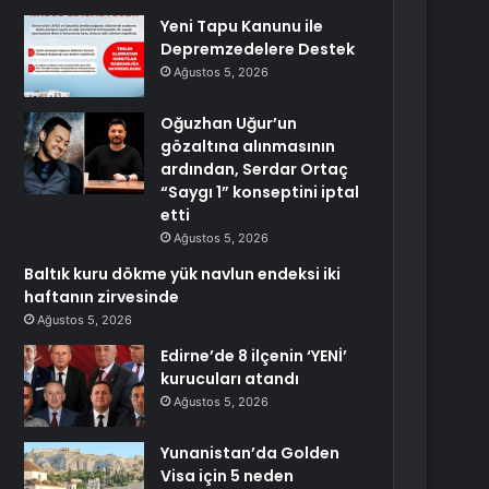
Yeni Tapu Kanunu ile
Depremzedelere Destek
Ağustos 5, 2026
Oğuzhan Uğur’un
gözaltına alınmasının
ardından, Serdar Ortaç
“Saygı 1” konseptini iptal
etti
Ağustos 5, 2026
Baltık kuru dökme yük navlun endeksi iki
haftanın zirvesinde
Ağustos 5, 2026
Edirne’de 8 ilçenin ‘YENİ’
kurucuları atandı
Ağustos 5, 2026
Yunanistan’da Golden
Visa için 5 neden