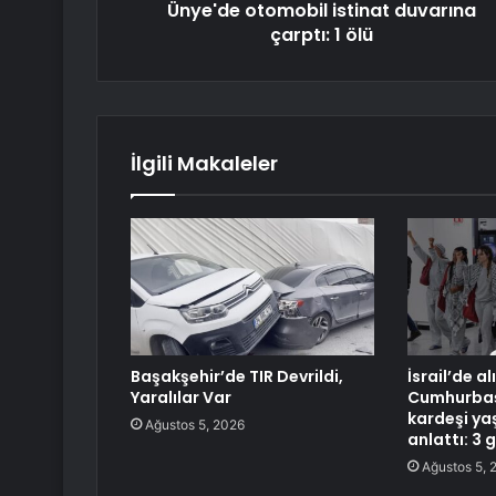
Ünye'de otomobil istinat duvarına
çarptı: 1 ölü
İlgili Makaleler
Başakşehir’de TIR Devrildi,
İsrail’de a
Yaralılar Var
Cumhurbaşk
kardeşi ya
Ağustos 5, 2026
anlattı: 3 g
Ağustos 5, 