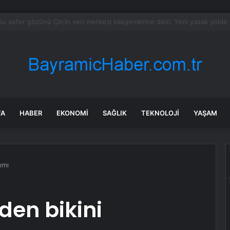
 sessizce yaşlandıran nedenler
FA
HABER
EKONOMI
SAĞLIK
TEKNOLOJI
YAŞAM
ımı
den bikini