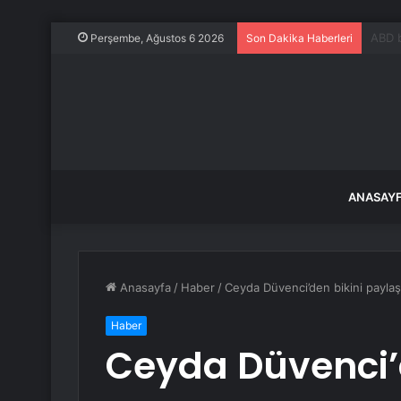
Beyni
Perşembe, Ağustos 6 2026
Son Dakika Haberleri
ANASAY
Anasayfa
/
Haber
/
Ceyda Düvenci’den bikini paylaş
Haber
Ceyda Düvenci’