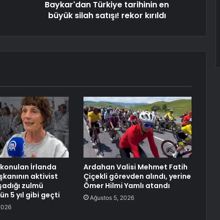
Baykar'dan Türkiye tarihinin en
büyük silah satışı! rekor kırıldı
lıkonulan İrlanda
Ardahan Valisi Mehmet Fatih
anının aktivist
Çiçekli görevden alındı, yerine
şadığı zulmü
Ömer Hilmi Yamlı atandı
ün 5 yıl gibi geçti
Ağustos 5, 2026
2026