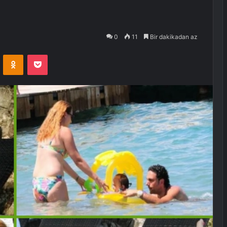
0
11
Bir dakikadan az
VKontakte
Odnoklassniki
Pocket