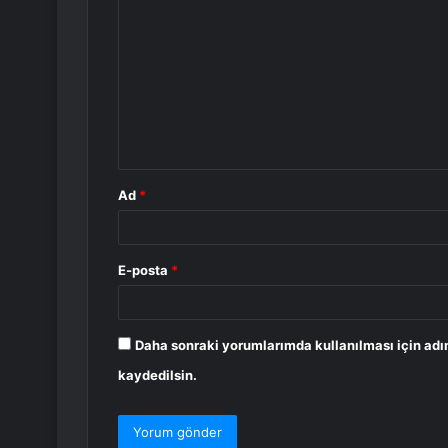
o
r
u
m
*
Ad
*
E-posta
*
Daha sonraki yorumlarımda kullanılması için adı
kaydedilsin.