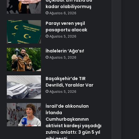
açıkladı: Em fazla bu
kadar olabiliyormuş
Ağustos 6, 2026
Parayı veren yeşil
pasaportu alacak
Ağustos 5, 2026
İhalelerin ‘Ağa’sı!
Ağustos 5, 2026
Başakşehir’de TIR
Devrildi, Yaralılar Var
Ağustos 5, 2026
İsrail’de alıkonulan
İrlanda
Cumhurbaşkanının
aktivist kardeşi yaşadığı
zulmü anlattı: 3 gün 5 yıl
gibi geçti