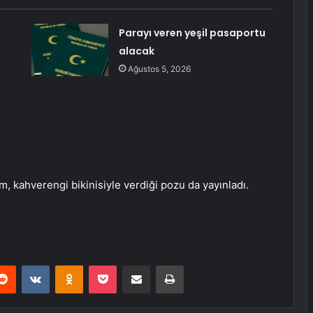
Parayı veren yeşil pasaportu
alacak
Ağustos 5, 2026
m, kahverengi bikinisiyle verdiği pozu da yayınladı.
erest
Reddit
VKontakte
Odnoklassniki
Pocket
E-Posta ile paylaş
Yazdır