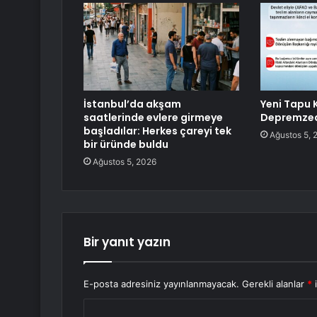
İstanbul’da akşam
Yeni Tapu 
saatlerinde evlere girmeye
Depremzed
başladılar: Herkes çareyi tek
Ağustos 5, 
bir üründe buldu
Ağustos 5, 2026
Bir yanıt yazın
E-posta adresiniz yayınlanmayacak.
Gerekli alanlar
*
i
Y