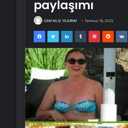
paylaşımı
CEM KILIÇ YILDIRIM
Temmuz 18, 2023
Facebook
Twitter
LinkedIn
Tumblr
Pinterest
Reddit