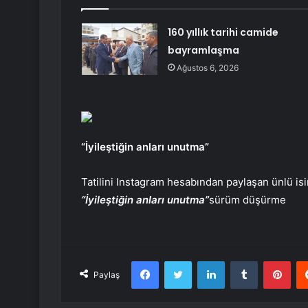
160 yıllık tarihi camide
bayramlaşma
Ağustos 6, 2026
“İyileştiğin anları unutma”
Tatilini Instagram hesabından paylaşan ünlü isi
“İyileştiğin anları unutma”
sürüm düşürme
Facebook
Twitter
LinkedIn
Tumblr
Pint
Paylaş