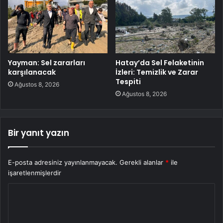
Yayman: Sel zararları
Hatay’da Sel Felaketinin
karşılanacak
İzleri: Temizlik ve Zarar
Tespiti
Ağustos 8, 2026
Ağustos 8, 2026
Bir yanıt yazın
E-posta adresiniz yayınlanmayacak.
Gerekli alanlar
*
ile
işaretlenmişlerdir
Y
o
r