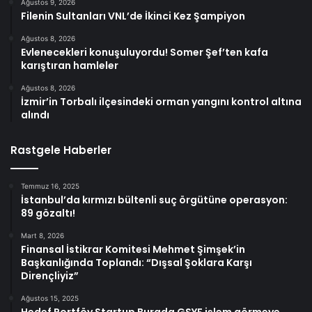
Ağustos 9, 2026
Filenin Sultanları VNL’de İkinci Kez Şampiyon
Ağustos 8, 2026
Evlenecekleri konuşuluyordu! Somer Şef’ten kafa
karıştıran hamleler
Ağustos 8, 2026
İzmir’in Torbalı ilçesindeki orman yangını kontrol altına
alındı
Rastgele Haberler
Temmuz 16, 2025
İstanbul’da kırmızı bültenli suç örgütüne operasyon:
89 gözaltı!
Mart 8, 2026
Finansal İstikrar Komitesi Mehmet Şimşek’in
Başkanlığında Toplandı: “Dışsal Şoklara Karşı
Dirençliyiz”
Ağustos 15, 2025