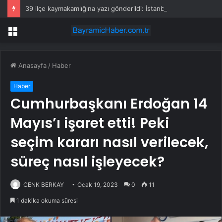
39 ilçe kaymakamlığına yazı gönderildi: İstanbul’da okullarda mescid kararı
Menü
Anasayfa
/
Haber
Haber
Cumhurbaşkanı Erdoğan 14
Mayıs’ı işaret etti! Peki
seçim kararı nasıl verilecek,
süreç nasıl işleyecek?
CENK BERKAY
Ocak 19, 2023
0
11
1 dakika okuma süresi