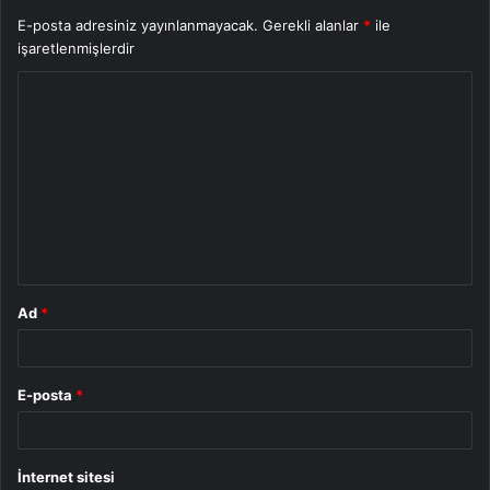
E-posta adresiniz yayınlanmayacak.
Gerekli alanlar
*
ile
işaretlenmişlerdir
Y
o
r
u
m
*
Ad
*
E-posta
*
İnternet sitesi