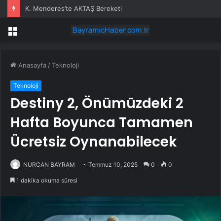
K. Menderes’te AKTAŞ Bereketi
Menü
Anasayfa
/
Teknoloji
Teknoloji
Destiny 2, Önümüzdeki 2
Hafta Boyunca Tamamen
Ücretsiz Oynanabilecek
NURCAN BAYRAM
Temmuz 10, 2025
0
0
1 dakika okuma süresi