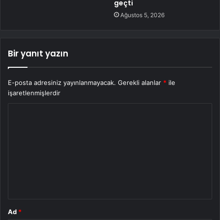
geçti
Ağustos 5, 2026
Bir yanıt yazın
E-posta adresiniz yayınlanmayacak.
Gerekli alanlar
*
ile
işaretlenmişlerdir
Y
o
r
u
m
*
Ad
*