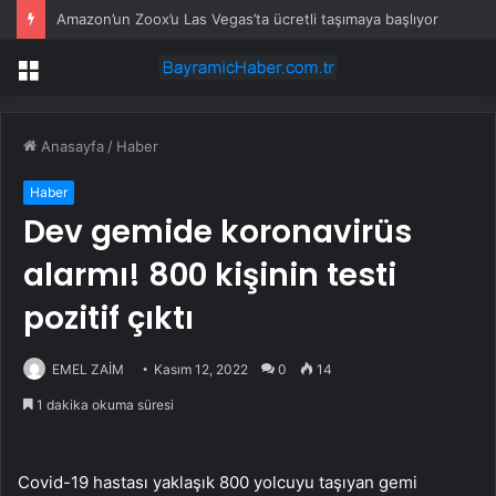
Amazon’un Zoox’u Las Vegas’ta ücretli taşımaya başlıyor
Menü
Anasayfa
/
Haber
Haber
Dev gemide koronavirüs
alarmı! 800 kişinin testi
pozitif çıktı
EMEL ZAİM
Kasım 12, 2022
0
14
1 dakika okuma süresi
Covid-19 hastası yaklaşık 800 yolcuyu taşıyan gemi