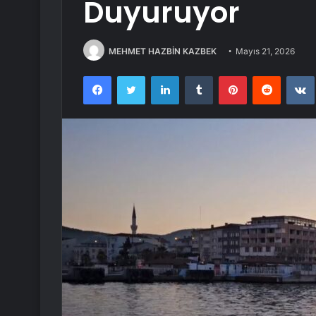
Duyuruyor
MEHMET HAZBİN KAZBEK
Mayıs 21, 2026
Facebook
Twitter
LinkedIn
Tumblr
Pinterest
Reddit