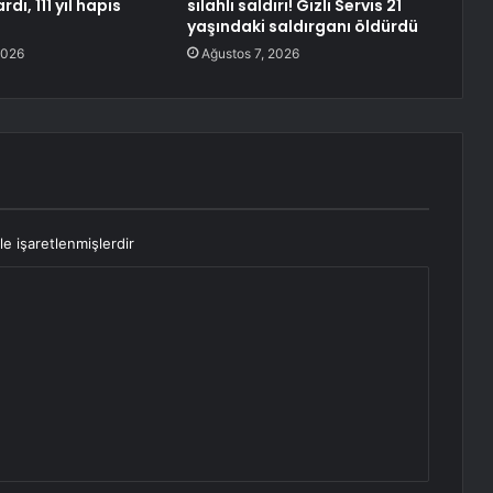
dı, 111 yıl hapis
silahlı saldırı! Gizli Servis 21
yaşındaki saldırganı öldürdü
2026
Ağustos 7, 2026
le işaretlenmişlerdir