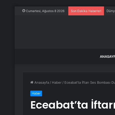
Dünya
Cumartesi, Ağustos 8 2026
Son Dakika Haberleri
ANASAY
Anasayfa
/
Haber
/
Eceabat’ta İftarı Ses Bombası 
Haber
Eceabat’ta İfta