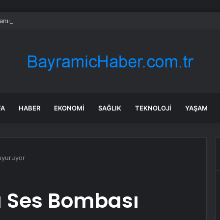
nın en uzun aktarmasız uçuşunda tarihi rekor: 24 saatten fazla havada k
FA
HABER
EKONOMI
SAĞLIK
TEKNOLOJI
YAŞAM
Duyuruyor
rı Ses Bombası