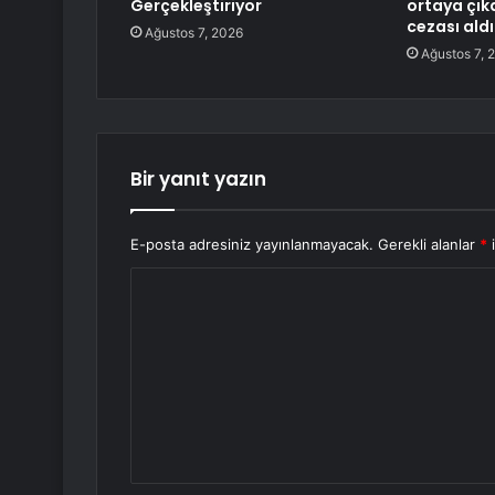
Gerçekleştiriyor
ortaya çıkar
cezası aldı
Ağustos 7, 2026
Ağustos 7, 
Bir yanıt yazın
E-posta adresiniz yayınlanmayacak.
Gerekli alanlar
*
i
Y
o
r
u
m
*