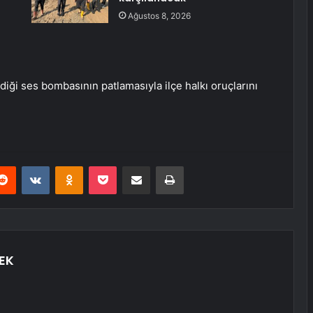
Ağustos 8, 2026
diği ses bombasının patlamasıyla ilçe halkı oruçlarını
erest
Reddit
VKontakte
Odnoklassniki
Pocket
E-Posta ile paylaş
Yazdır
EK