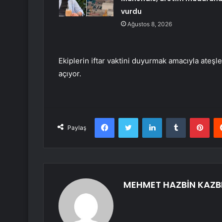
vurdu
Ağustos 8, 2026
Ekiplerin iftar vaktini duyurmak amacıyla ateşle
açıyor.
Facebook
Twitter
LinkedIn
Tumblr
Pint
Paylaş
MEHMET HAZBİN KAZB