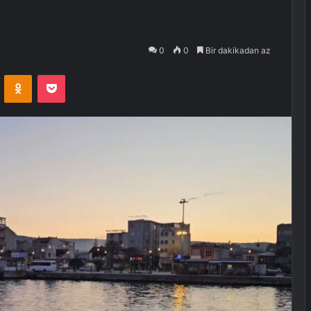
0
0
Bir dakikadan az
VKontakte
Odnoklassniki
Pocket