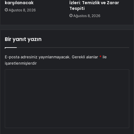
karşılanacak
İzleri: Temizlik ve Zarar
Tespiti
Ağustos 8, 2026
Ağustos 8, 2026
Bir yanıt yazın
E-posta adresiniz yayınlanmayacak.
Gerekli alanlar
*
ile
işaretlenmişlerdir
Y
o
r
u
m
*