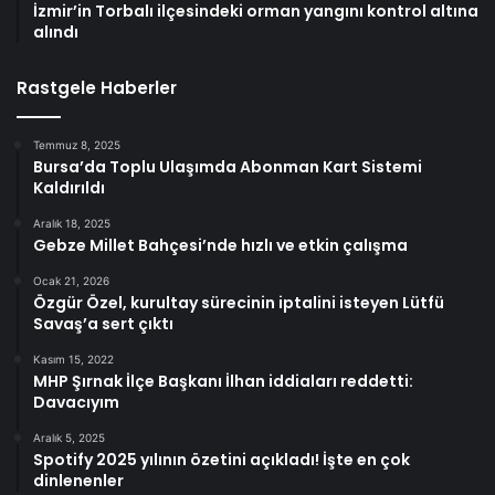
İzmir’in Torbalı ilçesindeki orman yangını kontrol altına
alındı
Rastgele Haberler
Temmuz 8, 2025
Bursa’da Toplu Ulaşımda Abonman Kart Sistemi
Kaldırıldı
Aralık 18, 2025
Gebze Millet Bahçesi’nde hızlı ve etkin çalışma
Ocak 21, 2026
Özgür Özel, kurultay sürecinin iptalini isteyen Lütfü
Savaş’a sert çıktı
Kasım 15, 2022
MHP Şırnak İlçe Başkanı İlhan iddiaları reddetti:
Davacıyım
Aralık 5, 2025
Spotify 2025 yılının özetini açıkladı! İşte en çok
dinlenenler