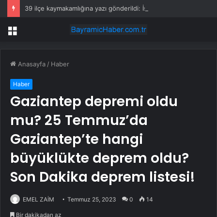
39 ilçe kaymakamlığına yazı gönderildi: İstanbul’da okullarda mescid kararı
Menü
Anasayfa
/
Haber
Haber
Gaziantep depremi oldu
mu? 25 Temmuz’da
Gaziantep’te hangi
büyüklükte deprem oldu?
Son Dakika deprem listesi!
EMEL ZAİM
Temmuz 25, 2023
0
14
Bir dakikadan az