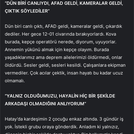
“DÜN BİRİ CANLIYDI, AFAD GELDİ, KAMERALAR GELDİ,
ÇIKTIK SÖYLEDİLER”
Dün biri canlı çıktı, AFAD geldi, kameralar geldi, çıkardık
dediler. Her gece 12-01 civarında bırakıyorlardı. Kova
burada, kepçe operatörü nerede, diyorum, uyuyorlar.
Annemin yükünü almak için kepçe olayım. Burada
yaşadıklarımız ama deprem ailelerimizi öldürmedi, onlar
öldürdü. Sesler geldi, sesleri kesildi. Çalışanlara ekipman
vermediler. Çok acılar çektik, insan hayatı bu kadar ucuz
olmamalı.
“YALNIZ OLDUĞUMUZU, HAYALİN HİÇ BİR ŞEKİLDE
ARKADAŞI OLMADIĞINI ANLIYORUM”
Hatay’da kardeşimin 2 çocuğu enkaz altında. 3 gündür iş
yok. İstekli grubu oraya gönderdik. Anladım ki yalnızız,