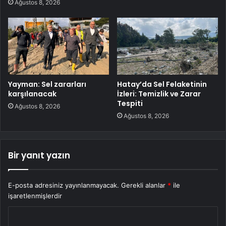
Ağustos 8, 2026
Yayman: Sel zararları
Hatay’da Sel Felaketinin
karşılanacak
İzleri: Temizlik ve Zarar
Tespiti
Ağustos 8, 2026
Ağustos 8, 2026
Bir yanıt yazın
E-posta adresiniz yayınlanmayacak.
Gerekli alanlar
*
ile
işaretlenmişlerdir
Y