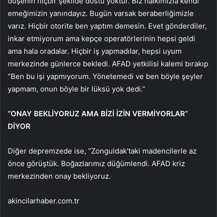
düşenin hiçbir şekilde dostu yoktur. Biz halkımızla kendi
emeğimizin yanındayız. Bugün varsak beraberliğimizle
varız. Hiçbir otorite ben yaptım demesin. Evet gönderdiler,
inkar etmiyorum ama kepçe operatörlerinin hepsi geldi
ama hala oradalar. Hiçbir iş yapmadılar, hepsi uyum
merkezinde günlerce bekledi. AFAD yetkilisi kalemi bırakıp
“Ben bu işi yapmıyorum. Yönetemedi ve ben böyle şeyler
yapmam, onun böyle bir lüksü yok dedi.”
“ONAY BEKLİYORUZ AMA BİZİ İZİN VERMİYORLAR”
DİYOR
Diğer depremzede ise, “Zonguldak’taki madencilerle az
önce görüştük. Boğazlarımız düğümlendi. AFAD kriz
merkezinden onay bekliyoruz.
akincilarhaber.com.tr