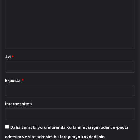
o
r
u
m
*
Ad
*
E-posta
*
İnternet sitesi
Daha sonraki yorumlarımda kullanılması için adım, e-posta
adresim ve site adresim bu tarayıcıya kaydedilsin.