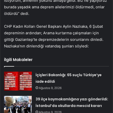
istiyorum, annemin yükünü almaya geldi. Biz ne yapıyoruz
burada yaşadık ama deprem ailelerimizi öldürmedi, onlar
öldürdü” dedi.
CHP Kadın Kolları Genel Başkanı Aylin Nazlıaka, 6 Şubat
depreminin ardından; Arama kurtarma çalışmaları için
gittiği Gaziantep’te depremzedelerin sorunlarını dinledi.
Nazlıaka’nın dinlendiği vatandaş şunları söyledi:
İlgili Makaleler
İçişleri Bakanlığı: 65 suçlu Türkiye’ye
iade edildi
Ağustos 9, 2026
39 ilçe kaymakamlığına yazı gönderildi:
İstanbul’da okullarda mescid kararı
Ağustos 9, 2026