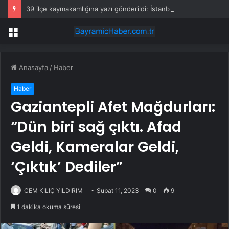
39 ilçe kaymakamlığına yazı gönderildi: İstanbul’da okullarda mescid kararı
Menü
Anasayfa
/
Haber
Haber
Gaziantepli Afet Mağdurları:
“Dün biri sağ çıktı. Afad
Geldi, Kameralar Geldi,
‘Çıktık’ Dediler”
CEM KILIÇ YILDIRIM
Şubat 11, 2023
0
9
1 dakika okuma süresi