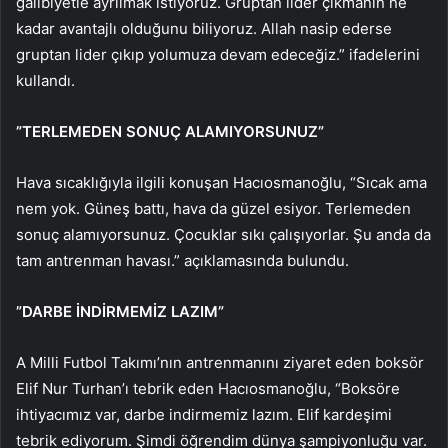
galibiyetle ayrılmak istiyoruz. Gruptan lider çıkmanın ne
kadar avantajlı olduğunu biliyoruz. Allah nasip ederse
gruptan lider çıkıp yolumuza devam edeceğiz.” ifadelerini
kullandı.
”TERLEMEDEN SONUÇ ALAMIYORSUNUZ”
Hava sıcaklığıyla ilgili konuşan Hacıosmanoğlu, “Sıcak ama
nem yok. Güneş battı, hava da güzel esiyor. Terlemeden
sonuç alamıyorsunuz. Çocuklar sıkı çalışıyorlar. Şu anda da
tam antrenman havası.” açıklamasında bulundu.
”DARBE İNDİRMEMİZ LAZIM”
A Milli Futbol Takımı’nın antrenmanını ziyaret eden boksör
Elif Nur Turhan’ı tebrik eden Hacıosmanoğlu, “Boksöre
ihtiyacımız var, darbe indirmemiz lazım. Elif kardeşimi
tebrik ediyorum. Şimdi öğrendim dünya şampiyonluğu var.