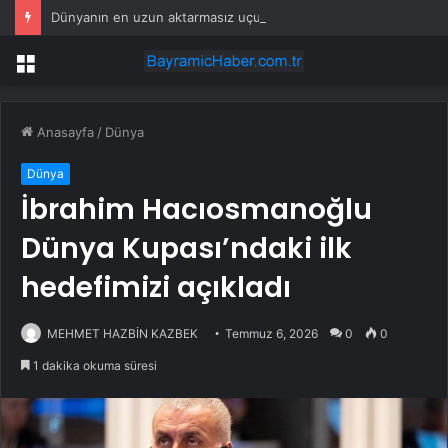
Dünyanın en uzun aktarmasız uçuşunda tarihi rekor: 24 saatten fazla havada kaldılar
Menü
Anasayfa
/
Dünya
Dünya
İbrahim Hacıosmanoğlu
Dünya Kupası’ndaki ilk
hedefimizi açıkladı
MEHMET HAZBİN KAZBEK
Temmuz 6, 2026
0
0
1 dakika okuma süresi