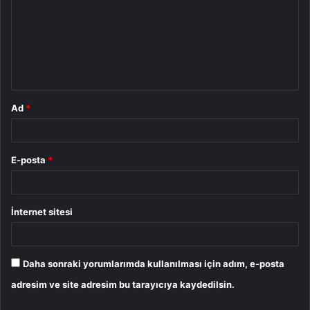
r
u
m
*
Ad
*
E-posta
*
İnternet sitesi
Daha sonraki yorumlarımda kullanılması için adım, e-posta
adresim ve site adresim bu tarayıcıya kaydedilsin.