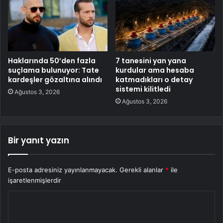
Haklarında 50’den fazla
7 tanesini yan yana
suçlama bulunuyor: Tate
kurdular ama hesaba
kardeşler gözaltına alındı
katmadıkları o detay
sistemi kilitledi
Ağustos 3, 2026
Ağustos 3, 2026
Bir yanıt yazın
E-posta adresiniz yayınlanmayacak.
Gerekli alanlar
*
ile
işaretlenmişlerdir
Y
o