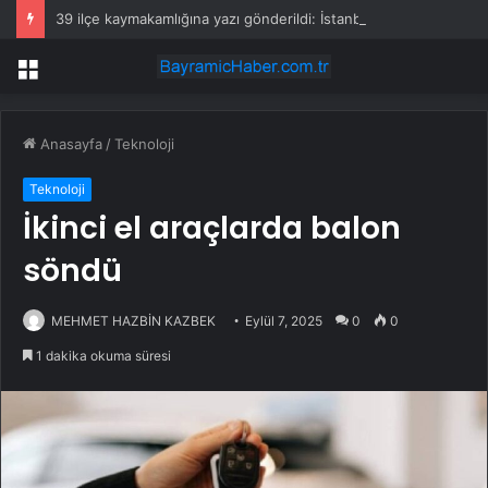
39 ilçe kaymakamlığına yazı gönderildi: İstanbul’da okullarda mescid kararı
Menü
Anasayfa
/
Teknoloji
Teknoloji
İkinci el araçlarda balon
söndü
MEHMET HAZBİN KAZBEK
Eylül 7, 2025
0
0
1 dakika okuma süresi