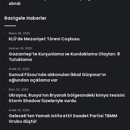
alındı
Rastgele Haberler
Mayıs 30, 2025
KLÜ’de Mezuniyet Töreni Coşkusu
Haziran 16, 2025
Gaziantep’te Kurşunlama ve Kundaklama Olayları: 8
Tutuklama
Aralık 23, 2025
Sumud Filosu’nda alıkonulan İkbal Gürpınar’ın
oğlundan açıklama var
Ekim 25, 2025
Ukrayna, Rusya’nın Bryansk bölgesindeki kimya tesisini
Storm Shadow füzeleriyle vurdu
Aralık 24, 2024
Gelecek’ten Yamalı istifa etti! Saadet Partisi TBMM
Grubu düştü!