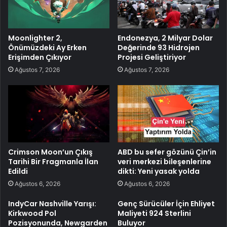
Moonlighter 2,
Endonezya, 2 Milyar Dolar
Önümüzdeki Ay Erken
Değerinde 93 Hidrojen
Erişimden Çıkıyor
Projesi Geliştiriyor
Ağustos 7, 2026
Ağustos 7, 2026
Crimson Moon’un Çıkış
ABD bu sefer gözünü Çin’in
Tarihi Bir Fragmanla İlan
veri merkezi bileşenlerine
Edildi
dikti: Yeni yasak yolda
Ağustos 6, 2026
Ağustos 6, 2026
IndyCar Nashville Yarışı:
Genç Sürücüler İçin Ehliyet
Kirkwood Pol
Maliyeti 924 Sterlini
Pozisyonunda, Newgarden
Buluyor