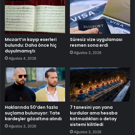
Mozart’ın kayıp eserleri
Süresiz vize uygulaması
bulundu: Daha önce hiç
resmen sona erdi
duyulmamıştı
Ağustos 3, 2026
Ağustos 4, 2026
Haklarında 50’den fazla
7 tanesini yan yana
suçlama bulunuyor: Tate
kurdular ama hesaba
kardeşler gözaltına alındı
katmadıkları o detay
sistemi kilitledi
Ağustos 3, 2026
Ağustos 3, 2026