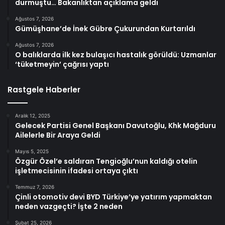
durmuştu… Bakanlıktan açıklama geldi
Ağustos 7, 2026
Gümüşhane’de İnek Gübre Çukurundan Kurtarıldı
Ağustos 7, 2026
O balıklarda ilk kez bulaşıcı hastalık görüldü: Uzmanlar
‘tüketmeyin’ çağrısı yaptı
Rastgele Haberler
Aralık 12, 2025
Gelecek Partisi Genel Başkanı Davutoğlu, Khk Mağduru
Ailelerle Bir Araya Geldi
Mayıs 5, 2025
Özgür Özel’e saldıran Tengioğlu’nun kaldığı otelin
işletmecisinin ifadesi ortaya çıktı
Temmuz 7, 2026
Çinli otomotiv devi BYD Türkiye’ye yatırım yapmaktan
neden vazgeçti? İşte 2 neden
Şubat 25, 2026