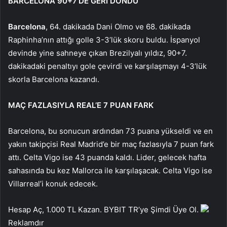
BARCELONA 90+7’DE GERİ DÖNDÜ
Barcelona
, 64. dakikada Dani Olmo ve 68. dakikada
Raphinha’nın attığı golle 3-3’lük skoru buldu. İspanyol
devinde yine sahneye çıkan Brezilyalı yıldız, 90+7.
dakikadaki penaltıyı gole çevirdi ve karşılaşmayı 4-3’lük
skorla Barcelona kazandı.
MAÇ FAZLASIYLA REAL’E 7 PUAN FARK
Barcelona, bu sonucun ardından 73 puana yükseldi ve en
yakın takipçisi Real Madrid’e bir maç fazlasıyla 7 puan fark
attı. Celta Vigo ise 43 puanda kaldı. Lider, gelecek hafta
sahasında bu kez Mallorca ile karşılaşacak. Celta Vigo ise
Villarreal’i konuk edecek.
Hesap Aç, 1.000 TL Kazan. BYBIT TR’ye Şimdi Üye Ol.
Reklamdır