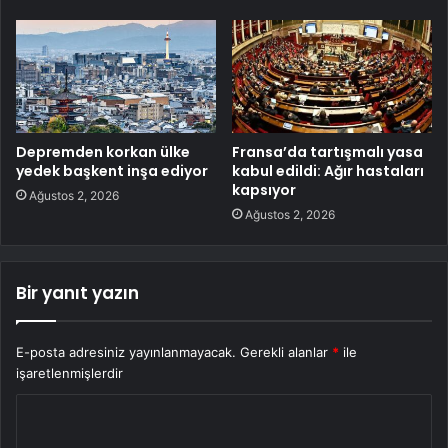
Depremden korkan ülke
Fransa’da tartışmalı yasa
yedek başkent inşa ediyor
kabul edildi: Ağır hastaları
kapsıyor
Ağustos 2, 2026
Ağustos 2, 2026
Bir yanıt yazın
E-posta adresiniz yayınlanmayacak.
Gerekli alanlar
*
ile
işaretlenmişlerdir
Y
o