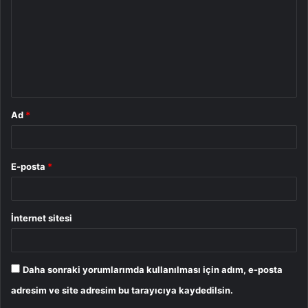
r
u
m
*
Ad
*
E-posta
*
İnternet sitesi
Daha sonraki yorumlarımda kullanılması için adım, e-posta
adresim ve site adresim bu tarayıcıya kaydedilsin.