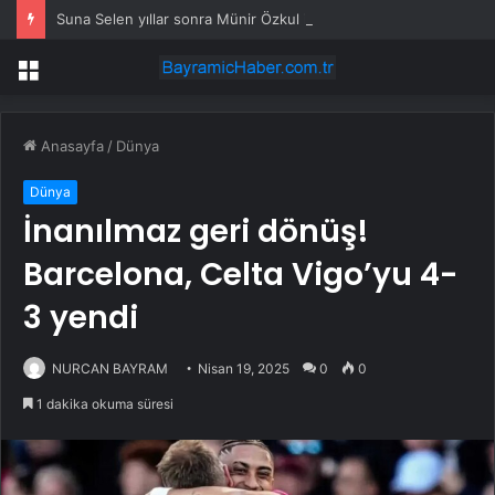
Suna Selen yıllar sonra Münir Özkul ile neden boşandıklarını anlattı: Taze kana ihtiyacım var dedi
Menü
Anasayfa
/
Dünya
Dünya
İnanılmaz geri dönüş!
Barcelona, Celta Vigo’yu 4-
3 yendi
NURCAN BAYRAM
Nisan 19, 2025
0
0
1 dakika okuma süresi