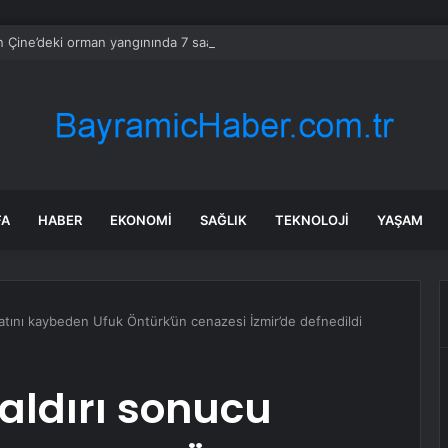
n Çine’deki orman yangınında 7 saat geride kaldı, ekiplerin müdahalesi s
FA
HABER
EKONOMI
SAĞLIK
TEKNOLOJI
YAŞAM
tını kaybeden Ufuk Öntürk’ün cenazesi İzmir’de defnedildi
ldırı sonucu