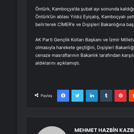
Öntürk, Kamboçya’da şubat ayı sonunda kaldığı
Öntürk’ün ablası Yıldız Eyiçalış, Kamboçyalı yetk
belirterek CİMER’e ve Dışişleri Bakanlığına ba
AK Parti Gençlik Kolları Başkanı ve İzmir Mille
olmasıyla harekete geçtiğini, Dışişleri Bakanlığı 
cenaze masraflarının Bakanlık tarafından karşıl
aldıklarını açıklamıştı.
Facebook
Twitter
LinkedIn
Tumblr
Pint
Paylaş
MEHMET HAZBİN KAZB