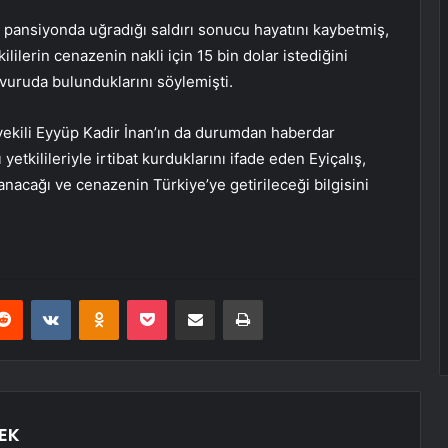
 pansiyonda uğradığı saldırı sonucu hayatını kaybetmiş,
ililerin cenazenin nakli için 15 bin dolar istediğini
şvuruda bulunduklarını söylemişti.
tvekili Eyyüp Kadir İnan’ın da durumdan haberdar
yetkilileriyle irtibat kurduklarını ifade eden Eyiçalış,
anacağı ve cenazenin Türkiye’ye getirileceği bilgisini
erest
Reddit
VKontakte
Odnoklassniki
Pocket
E-Posta ile paylaş
Yazdır
EK