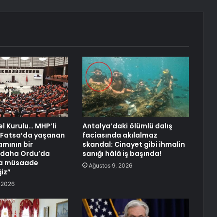
 Kurulu… MHP’li
Antalya’daki ölümlü dalış
 “Fatsa’da yaşanan
faciasında akılalmaz
amının bir
skandal: Cinayet gibi ihmalin
 daha Ordu’da
sanığı hâlâ iş başında!
a müsaade
Ağustos 9, 2026
iz”
 2026