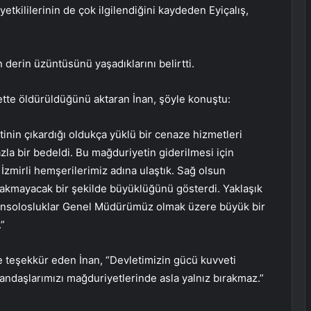
etkililerinin de çok ilgilendiğini kaydeden Eyiçalış,
derin üzüntüsünü yaşadıklarını belirtti.
ette öldürüldüğünü aktaran İnan, şöyle konuştu:
tinin çıkardığı oldukça yüklü bir cenaze hizmetleri
azla bir bedeldi. Bu mağduriyetin giderilmesi için
 İzmirli hemşerilerimiz adına ulaştık. Sağ olsun
rakmayacak bir şekilde büyüklüğünü gösterdi. Yaklaşık
onsolosluklar Genel Müdürümüz olmak üzere büyük bir
.”
ine teşekkür eden İnan, “Devletimizin gücü kuvveti
ndaşlarımızı mağduriyetlerinde asla yalnız bırakmaz.”