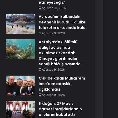
etmeyeceğiz”
Ağustos 10, 2026
Avrupa’nın kalbindeki
dev nehir kurudu: İki ülke
felaketin ortasında kaldı
Ağustos 9, 2026
Antalya’daki ölümlü
dalış faciasında
akılalmaz skandal:
Cinayet gibi ihmalin
sanığı hâlâ iş başında!
Ağustos 9, 2026
CHP’de kalan Muharrem
İnce’den adaylık
açıklaması
Ağustos 9, 2026
Erdoğan, 27 Mayıs
darbesi mağdurlarının
ailelerini kabul etti