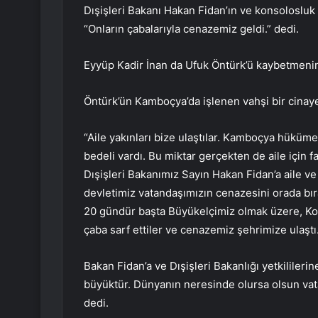
Dışişleri Bakanı Hakan Fidan’ın ve konsolosluk y
“Onların çabalarıyla cenazemiz geldi.” dedi.
Eyyüp Kadir İnan da Ufuk Öntürk’ü kaybetmenin 
Öntürk’ün Kamboçya’da işlenen vahşi bir cinay
“Aile yakınları bize ulaştılar. Kamboçya hüküme
bedeli vardı. Bu miktar gerçekten de aile için f
Dışişleri Bakanımız Sayın Hakan Fidan’a aile ve
devletimiz vatandaşımızın cenazesini orada bı
20 gündür başta Büyükelçimiz olmak üzere, K
çaba sarf ettiler ve cenazemiz şehrimize ulaştı
Bakan Fidan’a ve Dışişleri Bakanlığı yetkililer
büyüktür. Dünyanın neresinde olursa olsun vata
dedi.