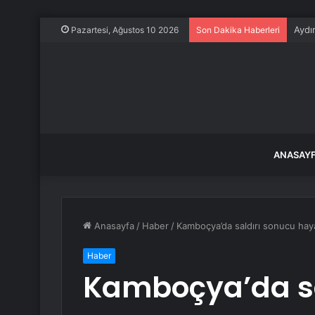
Aydı
Pazartesi, Ağustos 10 2026
Son Dakika Haberleri
ANASAY
Anasayfa
/
Haber
/
Kamboçya’da saldırı sonucu haya
Haber
Kamboçya’da sa