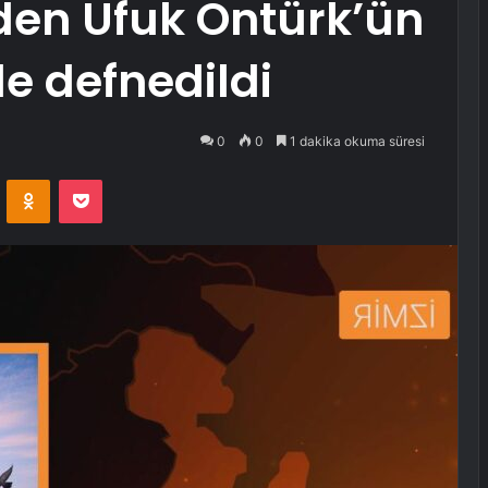
den Ufuk Öntürk’ün
de defnedildi
0
0
1 dakika okuma süresi
VKontakte
Odnoklassniki
Pocket