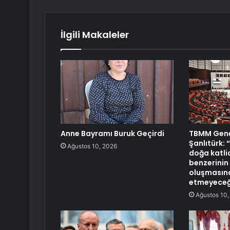
İlgili Makaleler
Anne Bayramı Buruk Geçirdi
TBMM Genel
Şanlıtürk:
Ağustos 10, 2026
doğa katli
benzerinin
oluşmasın
etmeyeceğ
Ağustos 10,