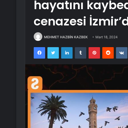
hayatını kaybe
cenazesi İzmir’
MEHMET HAZBİN KAZBEK
Mart 18, 2024
Facebook
Twitter
LinkedIn
Tumblr
Pinterest
Reddit