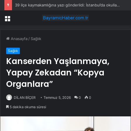
39 ilçe kaymakamlığına yazı gönderildi: İstanbul’da okullarda mescid kararı
Menü
Anasayfa
/
Sağlık
Sağlık
Kanserden Yaşlanmaya,
Yapay Zekadan “Kopya
Organlara”
DİLAN BİÇER
Temmuz 5, 2026
0
0
5 dakika okuma süresi