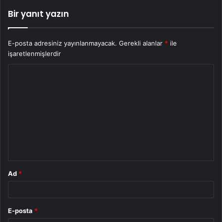
Bir yanıt yazın
E-posta adresiniz yayınlanmayacak.
Gerekli alanlar
*
ile
işaretlenmişlerdir
Y
o
r
u
m
*
Ad
*
E-posta
*