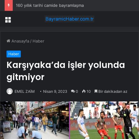
160 yıllık tarihi camide bayramlaşma
Menü
Anasayfa
/
Haber
Haber
Karşıyaka’da işler yolunda
gitmiyor
EMEL ZAİM
Nisan 9, 2023
0
10
Bir dakikadan az