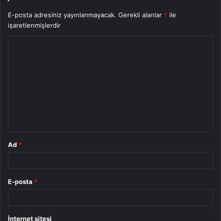
E-posta adresiniz yayınlanmayacak.
Gerekli alanlar
*
ile
işaretlenmişlerdir
Y
o
r
u
m
*
Ad
*
E-posta
*
İnternet sitesi