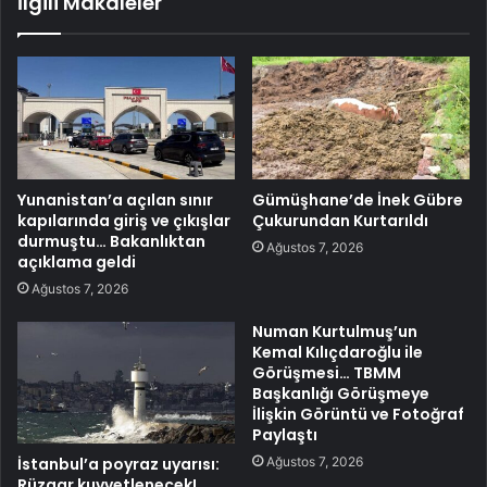
İlgili Makaleler
Yunanistan’a açılan sınır
Gümüşhane’de İnek Gübre
kapılarında giriş ve çıkışlar
Çukurundan Kurtarıldı
durmuştu… Bakanlıktan
Ağustos 7, 2026
açıklama geldi
Ağustos 7, 2026
Numan Kurtulmuş’un
Kemal Kılıçdaroğlu ile
Görüşmesi… TBMM
Başkanlığı Görüşmeye
İlişkin Görüntü ve Fotoğraf
Paylaştı
Ağustos 7, 2026
İstanbul’a poyraz uyarısı:
Rüzgar kuvvetlenecek!