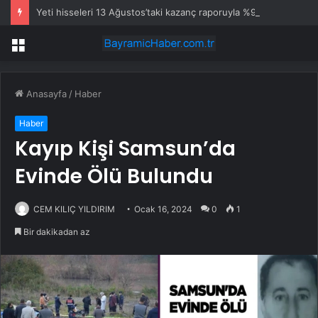
Yeti hisseleri 13 Ağustos’taki kazanç raporuyla %9,3 hareket edebilir
Menü
Anasayfa
/
Haber
Haber
Kayıp Kişi Samsun’da
Evinde Ölü Bulundu
CEM KILIÇ YILDIRIM
Ocak 16, 2024
0
1
Bir dakikadan az