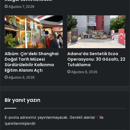
Ağustos 7, 2026
Albüm: Çin’deki Shanghai
Adana’da Sentetik Ecza
Doğal Tarih Müzesi
Operasyonu: 30 Gözaltı, 22
Sürdürülebilir Kalkınma
Tutuklama
Eğitim Alanını Açtı
Ağustos 6, 2026
Ağustos 6, 2026
Bir yanıt yazın
E-posta adresiniz yayınlanmayacak.
Gerekli alanlar
*
ile
işaretlenmişlerdir