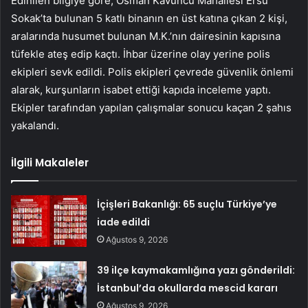
Edinilen bilgiye göre, Osman Kavuncu Mahallesi Ersu
Sokak’ta bulunan 5 katlı binanın en üst katına çıkan 2 kişi,
aralarında husumet bulunan M.K.’nın dairesinin kapısına
tüfekle ateş edip kaçtı. İhbar üzerine olay yerine polis
ekipleri sevk edildi. Polis ekipleri çevrede güvenlik önlemi
alarak, kurşunların isabet ettiği kapıda inceleme yaptı.
Ekipler tarafından yapılan çalışmalar sonucu kaçan 2 şahıs
yakalandı.
İlgili Makaleler
İçişleri Bakanlığı: 65 suçlu Türkiye’ye
iade edildi
Ağustos 9, 2026
39 ilçe kaymakamlığına yazı gönderildi:
İstanbul’da okullarda mescid kararı
Ağustos 9, 2026