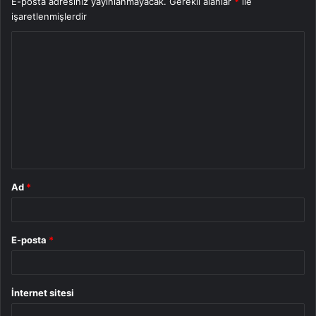
E-posta adresiniz yayınlanmayacak.
Gerekli alanlar
*
ile
işaretlenmişlerdir
Y
o
r
u
m
*
Ad
*
E-posta
*
İnternet sitesi