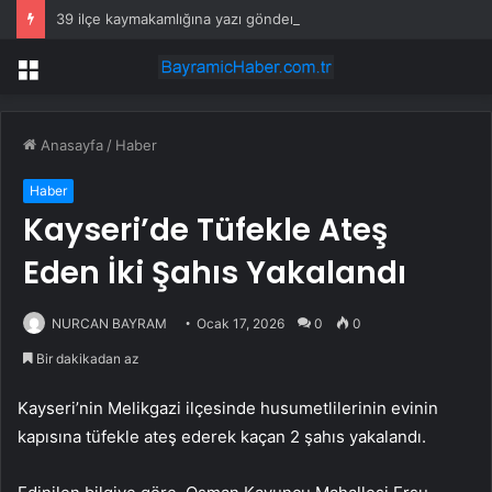
39 ilçe kaymakamlığına yazı gönderildi: İstanbul’da okullarda mescid kararı
Menü
Anasayfa
/
Haber
Haber
Kayseri’de Tüfekle Ateş
Eden İki Şahıs Yakalandı
NURCAN BAYRAM
Ocak 17, 2026
0
0
Bir dakikadan az
Kayseri’nin Melikgazi ilçesinde husumetlilerinin evinin
kapısına tüfekle ateş ederek kaçan 2 şahıs yakalandı.