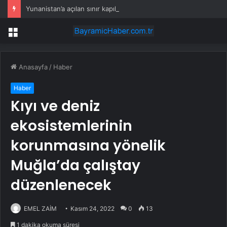
Yunanistan’a açılan sınır kapılarında giriş ve çıkışlar durmuştu… Bakanlıktan açıklama geldi
Menü
Anasayfa
/
Haber
Haber
Kıyı ve deniz
ekosistemlerinin
korunmasına yönelik
Muğla’da çalıştay
düzenlenecek
EMEL ZAİM
Kasım 24, 2022
0
13
1 dakika okuma süresi