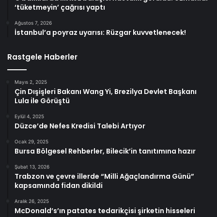
‘tüketmeyin’ çağrısı yaptı
Ağustos 7, 2026
İstanbul’a poyraz uyarısı: Rüzgar kuvvetlenecek!
Rastgele Haberler
Mayıs 2, 2025
Çin Dışişleri Bakanı Wang Yi, Brezilya Devlet Başkanı
Lula ile Görüştü
Eylül 4, 2025
Düzce’de Nefes Kredisi Talebi Artıyor
Ocak 29, 2025
Bursa Bölgesel Rehberler, Bilecik’in tanıtımına hazır
Şubat 13, 2026
Trabzon ve çevre illerde “Milli Ağaçlandırma Günü”
kapsamında fidan dikildi
Aralık 26, 2025
McDonald’s’ın patates tedarikçisi şirketin hisseleri