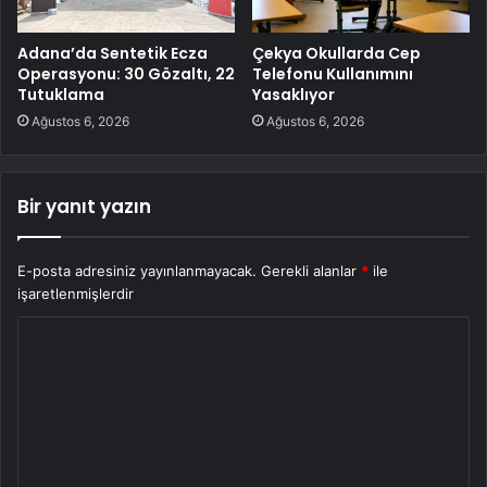
Adana’da Sentetik Ecza
Çekya Okullarda Cep
Operasyonu: 30 Gözaltı, 22
Telefonu Kullanımını
Tutuklama
Yasaklıyor
Ağustos 6, 2026
Ağustos 6, 2026
Bir yanıt yazın
E-posta adresiniz yayınlanmayacak.
Gerekli alanlar
*
ile
işaretlenmişlerdir
Y
o
r
u
m