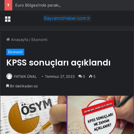
Euro Bölgesi’nde perakende satışlar beklentinin altında
Menü
Anasayfa
/
Ekonomi
Ekonomi
KPSS sonuçları açıklandı
FATMA ÜNAL
Temmuz 27, 2023
0
5
Bir dakikadan az