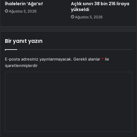
İhalelerin ‘Ağa’sı!
Açlık sınırı 38 bin 216 liraya
yükseldi
Ağustos 5, 2026
Ağustos 5, 2026
Bir yanıt yazın
E-posta adresiniz yayınlanmayacak.
Gerekli alanlar
*
ile
işaretlenmişlerdir
Y
o
r
u
m
*