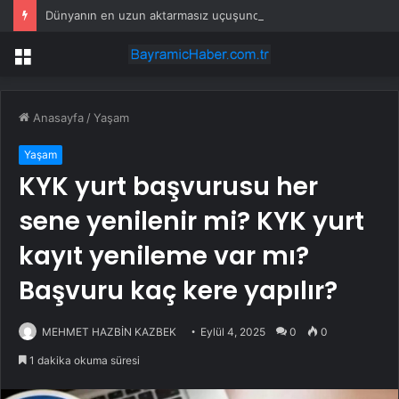
Dünyanın en uzun aktarmasız uçuşunda tarihi rekor: 24 saatten fazla havada kaldılar
Menü
Anasayfa
/
Yaşam
Yaşam
KYK yurt başvurusu her
sene yenilenir mi? KYK yurt
kayıt yenileme var mı?
Başvuru kaç kere yapılır?
MEHMET HAZBİN KAZBEK
Eylül 4, 2025
0
0
1 dakika okuma süresi