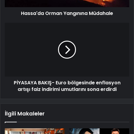
Hassa'da Orman Yangınına Müdahale
PİYASAYA BAKIŞ- Euro bölgesinde enflasyon
artışı faiz indirimi umutlarını sona erdirdi
İlgili Makaleler