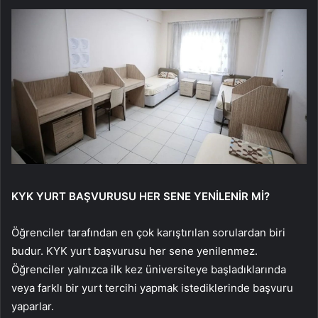
KYK YURT BAŞVURUSU HER SENE YENİLENİR Mİ?
Öğrenciler tarafından en çok karıştırılan sorulardan biri
budur. KYK yurt başvurusu her sene yenilenmez.
Öğrenciler yalnızca ilk kez üniversiteye başladıklarında
veya farklı bir yurt tercihi yapmak istediklerinde başvuru
yaparlar.