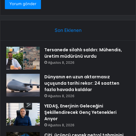
Son Eklenen
Tersanede silahlı saldırı: Mühendis,
üretim müdürünü vurdu
Ağustos 8, 2026
Dünyanın en uzun aktarmasız
uçuşunda tarihi rekor: 24 saatten
fazla havada kaldılar
Ağustos 8, 2026
YEDAŞ, Enerjinin Geleceğini
Şekillendirecek Genç Yetenekleri
Arıyor
Ağustos 8, 2026
Citi, üçüncü çeyrek petrol tahminini