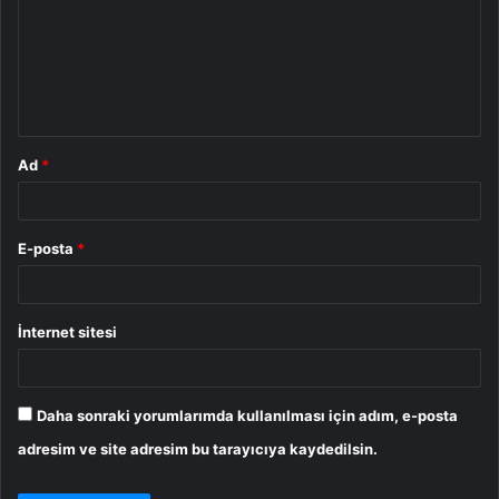
r
u
m
*
Ad
*
E-posta
*
İnternet sitesi
Daha sonraki yorumlarımda kullanılması için adım, e-posta
adresim ve site adresim bu tarayıcıya kaydedilsin.