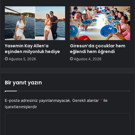
Yasemin Kay Allen’a
Giresun’da çocuklar hem
eşinden milyonluk hediye
eğlendi hem öğrendi
Ağustos 5, 2026
Ağustos 4, 2026
Bir yanıt yazın
E-posta adresiniz yayınlanmayacak.
Gerekli alanlar
*
ile
işaretlenmişlerdir
Y
o