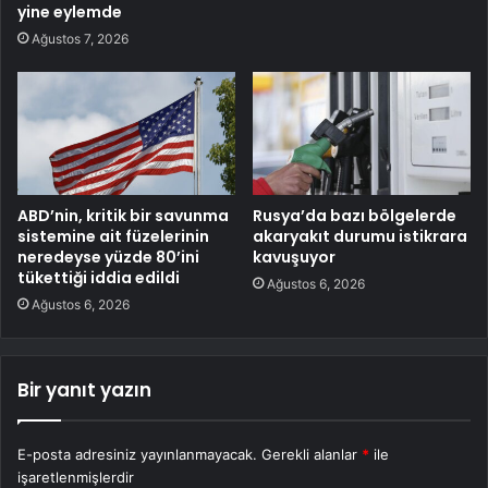
yine eylemde
Ağustos 7, 2026
ABD’nin, kritik bir savunma
Rusya’da bazı bölgelerde
sistemine ait füzelerinin
akaryakıt durumu istikrara
neredeyse yüzde 80’ini
kavuşuyor
tükettiği iddia edildi
Ağustos 6, 2026
Ağustos 6, 2026
Bir yanıt yazın
E-posta adresiniz yayınlanmayacak.
Gerekli alanlar
*
ile
işaretlenmişlerdir