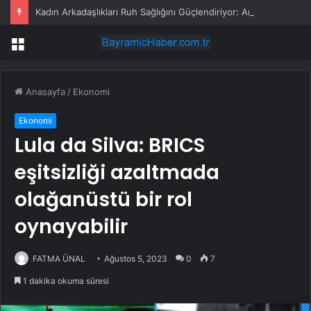
Kadın Arkadaşlıkları Ruh Sağlığını Güçlendiriyor: Ancak Her İlişki Destekleyici Değil
Menü
Anasayfa
/
Ekonomi
Ekonomi
Lula da Silva: BRICS
eşitsizliği azaltmada
olağanüstü bir rol
oynayabilir
FATMA ÜNAL
Ağustos 5, 2023
0
7
1 dakika okuma süresi