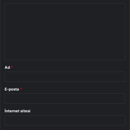
Y
o
r
u
m
*
Ad
*
E-posta
*
İnternet sitesi