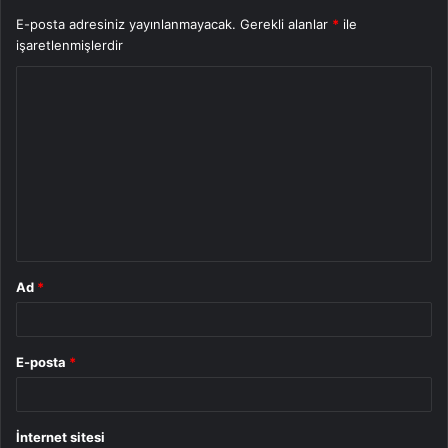
E-posta adresiniz yayınlanmayacak.
Gerekli alanlar
*
ile
işaretlenmişlerdir
Y
o
r
u
m
*
Ad
*
E-posta
*
İnternet sitesi