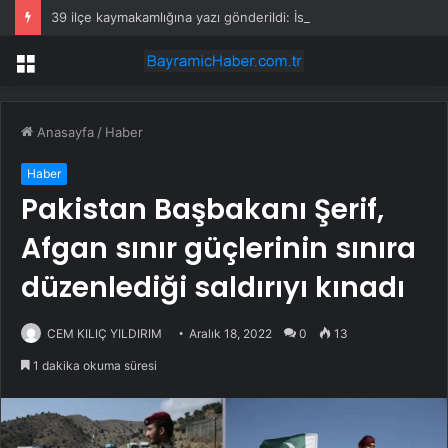
39 ilçe kaymakamlığına yazı gönderildi: İstanbul’da okullarda mescid kararı
Menü
Anasayfa
/
Haber
Haber
Pakistan Başbakanı Şerif,
Afgan sınır güçlerinin sınıra
düzenlediği saldırıyı kınadı
CEM KILIÇ YILDIRIM
Aralık 18, 2022
0
13
1 dakika okuma süresi