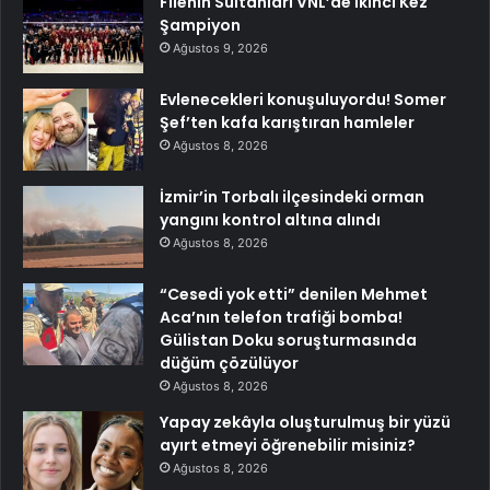
Filenin Sultanları VNL’de İkinci Kez
Şampiyon
Ağustos 9, 2026
Evlenecekleri konuşuluyordu! Somer
Şef’ten kafa karıştıran hamleler
Ağustos 8, 2026
İzmir’in Torbalı ilçesindeki orman
yangını kontrol altına alındı
Ağustos 8, 2026
“Cesedi yok etti” denilen Mehmet
Aca’nın telefon trafiği bomba!
Gülistan Doku soruşturmasında
düğüm çözülüyor
Ağustos 8, 2026
Yapay zekâyla oluşturulmuş bir yüzü
ayırt etmeyi öğrenebilir misiniz?
Ağustos 8, 2026