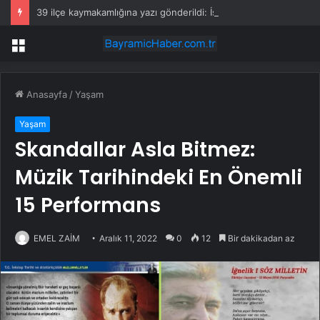
39 ilçe kaymakamlığına yazı gönderildi: İstanbul’da okullarda mescid kararı
Menü
Anasayfa
/
Yaşam
Yaşam
Skandallar Asla Bitmez:
Müzik Tarihindeki En Önemli
15 Performans
EMEL ZAİM
Aralık 11, 2022
0
12
Bir dakikadan az