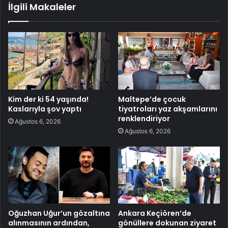
İlgili Makaleler
Kim der ki 54 yaşında!
Maltepe’de çocuk
Kaslarıyla şov yaptı
tiyatroları yaz akşamlarını
renklendiriyor
Ağustos 6, 2026
Ağustos 6, 2026
Oğuzhan Uğur’un gözaltına
Ankara Keçiören’de
alınmasının ardından,
gönüllere dokunan ziyaret