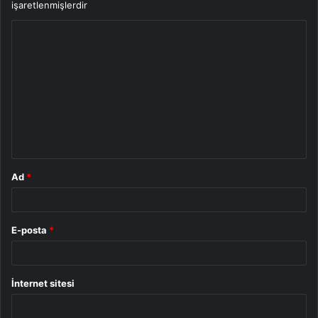
işaretlenmişlerdir
Y
o
r
u
m
*
Ad
*
E-posta
*
İnternet sitesi