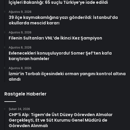
İçişleri Bakanlığı: 65 suçlu Türkiye’ye iade edildi
Ağustos 9, 2026
39 ilçe kaymakamlığına yazı gönderildi: İstanbul’da
okullarda mescid kararı
Ağustos 9, 2026
Filenin Sultanları VNL’de İkinci Kez Şampiyon
Ağustos 8, 2026
Evlenecekleri konuşuluyordu! Somer Şef’ten kafa
karıştıran hamleler
Ağustos 8, 2026
İzmir’in Torbalı ilçesindeki orman yangını kontrol altına
alındı
Rastgele Haberler
Şubat 24, 2026
CHP’li Alp: Tigem’de Üst Düzey Görevden Almalar
Gerçekleşti, Et ve Süt Kurumu Genel Müdürü de
Görevden Alınmalı