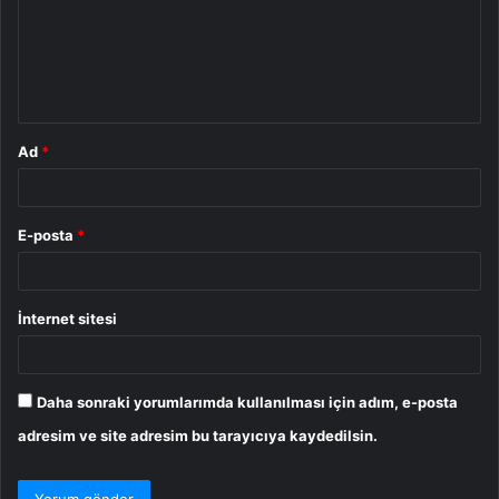
u
m
*
Ad
*
E-posta
*
İnternet sitesi
Daha sonraki yorumlarımda kullanılması için adım, e-posta
adresim ve site adresim bu tarayıcıya kaydedilsin.