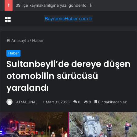
39 ilçe kaymakamlığına yazı gönderildi: İstanbul’da okullarda mescid kararı
Menü
Anasayfa
/
Haber
Haber
Sultanbeyli’de dereye düşen
otomobilin sürücüsü
yaralandı
FATMA ÜNAL
Mart 31, 2023
0
8
Bir dakikadan az