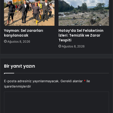
Yayman: Sel zararları
Hatay’da Sel Felaketinin
karşılanacak
İzleri: Temizlik ve Zarar
Tespiti
Ağustos 8, 2026
Ağustos 8, 2026
Bir yanıt yazın
E-posta adresiniz yayınlanmayacak.
Gerekli alanlar
*
ile
işaretlenmişlerdir
Y
o
r