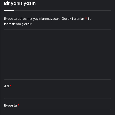
Bir yanıt yazın
E-posta adresiniz yayınlanmayacak.
Gerekli alanlar
*
ile
işaretlenmişlerdir
Y
o
r
u
m
*
Ad
*
E-posta
*