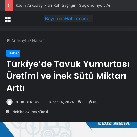
Kadın Arkadaşlıkları Ruh Sağlığını Güçlendiriyor: Ancak Her İlişki Destekleyici Değil
Menü
Anasayfa
/
Haber
Haber
Türkiye’de Tavuk Yumurtası
Üretimi ve İnek Sütü Miktarı
Arttı
CENK BERKAY
Şubat 14, 2024
0
63
1 dakika okuma süresi