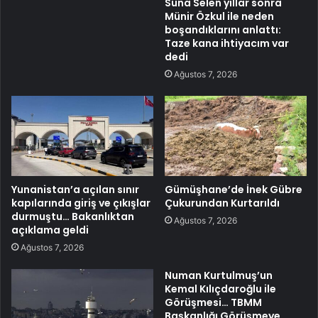
Suna Selen yıllar sonra
Münir Özkul ile neden
boşandıklarını anlattı:
Taze kana ihtiyacım var
dedi
Ağustos 7, 2026
Yunanistan’a açılan sınır
Gümüşhane’de İnek Gübre
kapılarında giriş ve çıkışlar
Çukurundan Kurtarıldı
durmuştu… Bakanlıktan
Ağustos 7, 2026
açıklama geldi
Ağustos 7, 2026
Numan Kurtulmuş’un
Kemal Kılıçdaroğlu ile
Görüşmesi… TBMM
Başkanlığı Görüşmeye