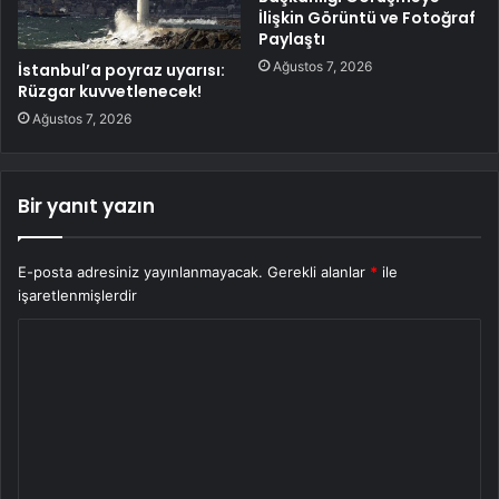
İlişkin Görüntü ve Fotoğraf
Paylaştı
Ağustos 7, 2026
İstanbul’a poyraz uyarısı:
Rüzgar kuvvetlenecek!
Ağustos 7, 2026
Bir yanıt yazın
E-posta adresiniz yayınlanmayacak.
Gerekli alanlar
*
ile
işaretlenmişlerdir
Y
o
r
u
m