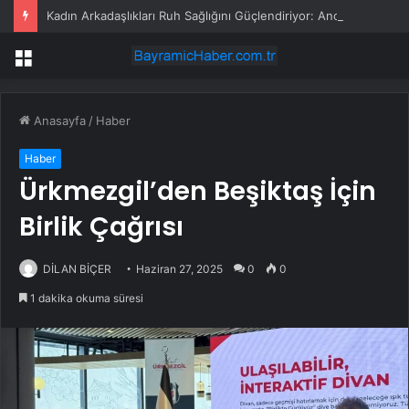
Kadın Arkadaşlıkları Ruh Sağlığını Güçlendiriyor: Ancak Her İlişki Destekleyici Değil
Menü
Anasayfa
/
Haber
Haber
Ürkmezgil’den Beşiktaş İçin
Birlik Çağrısı
DİLAN BİÇER
Haziran 27, 2025
0
0
1 dakika okuma süresi