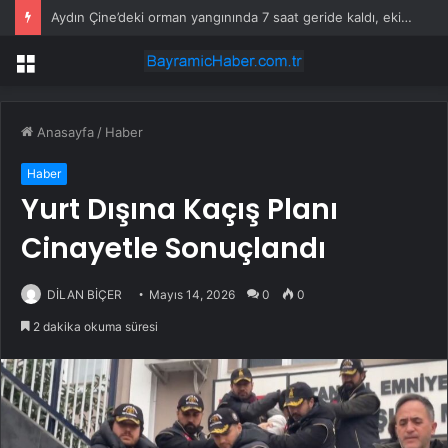
Aydın Çine’deki orman yangınında 7 saat geride kaldı, ekiplerin müdahalesi sürüyor
Menü
Anasayfa
/
Haber
Haber
Yurt Dışına Kaçış Planı
Cinayetle Sonuçlandı
DİLAN BİÇER
Mayıs 14, 2026
0
0
2 dakika okuma süresi