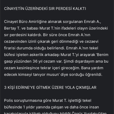
CİNAYETİN ÜZERİNDEKİ SIR PERDESİ KALKTI
Cinayet Büro Amirliğine alınarak sorgulanan Emrah A.,
Bertay T. ve babası Murat T.’nin ifadeleri olayın üzerindeki
sır perdesini kaldırdı. Bir süre önce Emrah A.’nın
cezaevinden izinli çıkarak geri dönmediği ve cezaevi
firarisi durumda olduğu belirlendi. Emrah A.’nın tekel
büfesi işleten askerlik arkadaşı Murat T.’yi arayarak ‘Benim
gasp yüzünden 36 yıl cezam var. Şimdi dışardayım ama bu
cezam kesinleşince tekrar içeri gireceğim. Bana yardım
edecek kimseyi tanıyor musun’ diye sorduğu öğrenildi.
3 KİŞİ EDİRNE’YE GİTMEK ÜZERE YOLA ÇIKMIŞLAR
Polis soruşturmasına göre Murat T. işlettiği tekel
büfesinde 1 yıldır yanında çalışan ve daha önce insan
kaçakçılarıyla irtibatı olduğunu bildiği Özgür Yurdakul’dan