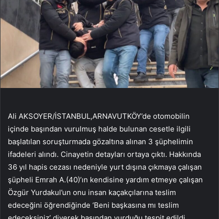
Ali AKSOYER/İSTANBUL,ARNAVUTKÖY’de otomobilin
içinde başından vurulmuş halde bulunan cesetle ilgili
başlatılan soruşturmada gözaltına alınan 3 şüphelimin
ifadeleri alındı. Cinayetin detayları ortaya çıktı. Hakkında
36 yıl hapis cezası nedeniyle yurt dışına çıkmaya çalışan
şüpheli Emrah A.(40)’ın kendisine yardım etmeye çalışan
Özgür Yurdakul’un onu insan kaçakçılarına teslim
edeceğini öğrendiğinde ‘Beni başkasına mı teslim
edeceksiniz’ diyerek başından vurduğu tespit edildi.