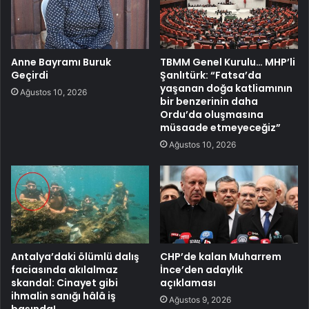
Anne Bayramı Buruk
TBMM Genel Kurulu… MHP’li
Geçirdi
Şanlıtürk: “Fatsa’da
yaşanan doğa katliamının
Ağustos 10, 2026
bir benzerinin daha
Ordu’da oluşmasına
müsaade etmeyeceğiz”
Ağustos 10, 2026
Antalya’daki ölümlü dalış
CHP’de kalan Muharrem
faciasında akılalmaz
İnce’den adaylık
skandal: Cinayet gibi
açıklaması
ihmalin sanığı hâlâ iş
Ağustos 9, 2026
başında!