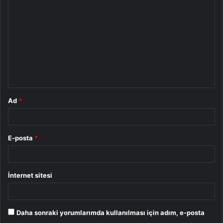
o
r
u
m
*
Ad
*
E-posta
*
İnternet sitesi
Daha sonraki yorumlarımda kullanılması için adım, e-posta