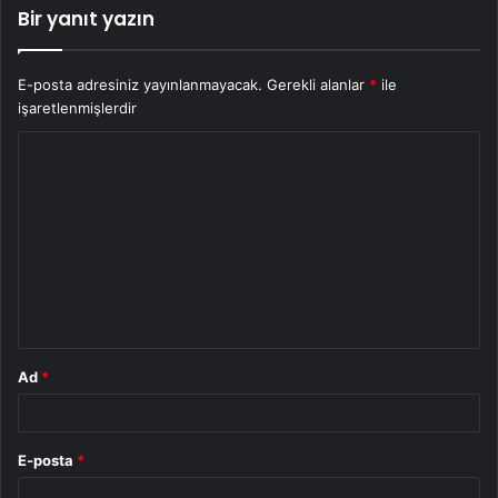
Bir yanıt yazın
E-posta adresiniz yayınlanmayacak.
Gerekli alanlar
*
ile
işaretlenmişlerdir
Y
o
r
u
m
*
Ad
*
E-posta
*