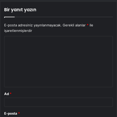
Bir yanıt yazın
E-posta adresiniz yayınlanmayacak.
Gerekli alanlar
*
ile
işaretlenmişlerdir
Y
o
r
u
m
*
Ad
*
E-posta
*