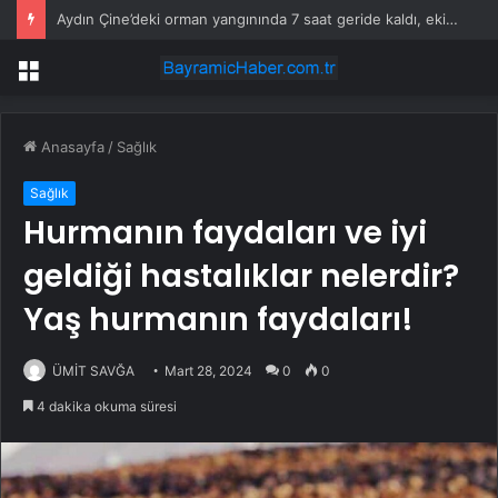
Kaymakam Eskimez’den Trafik Denetimine Ziyaret
Menü
Anasayfa
/
Sağlık
Sağlık
Hurmanın faydaları ve iyi
geldiği hastalıklar nelerdir?
Yaş hurmanın faydaları!
ÜMİT SAVĞA
Mart 28, 2024
0
0
4 dakika okuma süresi