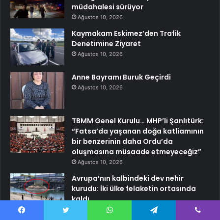
müdahalesi sürüyor
Ağustos 10, 2026
Kaymakam Eskimez’den Trafik
Denetimine Ziyaret
Ağustos 10, 2026
Anne Bayramı Buruk Geçirdi
Ağustos 10, 2026
TBMM Genel Kurulu… MHP’li Şanlıtürk:
“Fatsa’da yaşanan doğa katliamının
bir benzerinin daha Ordu’da
oluşmasına müsaade etmeyeceğiz”
Ağustos 10, 2026
Avrupa’nın kalbindeki dev nehir
kurudu: İki ülke felaketin ortasında
kaldı
Ağustos 9, 2026
Facebook
Twitter
WhatsApp
Telegram
Viber