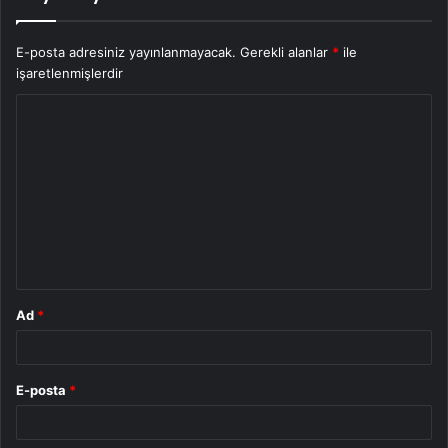
E-posta adresiniz yayınlanmayacak.
Gerekli alanlar
*
ile
işaretlenmişlerdir
Y
o
r
u
m
*
Ad
*
E-posta
*