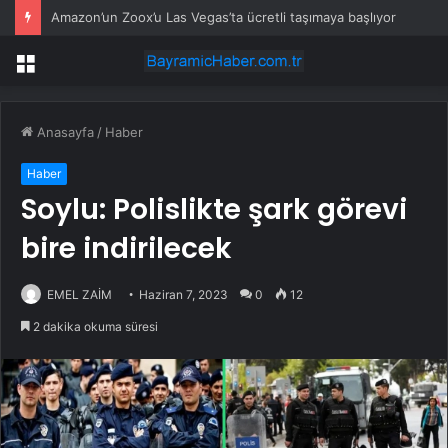
Amazon’un Zoox’u Las Vegas’ta ücretli taşımaya başlıyor
Menü
Anasayfa
/
Haber
Haber
Soylu: Polislikte şark görevi
bire indirilecek
EMEL ZAİM
Haziran 7, 2023
0
12
2 dakika okuma süresi