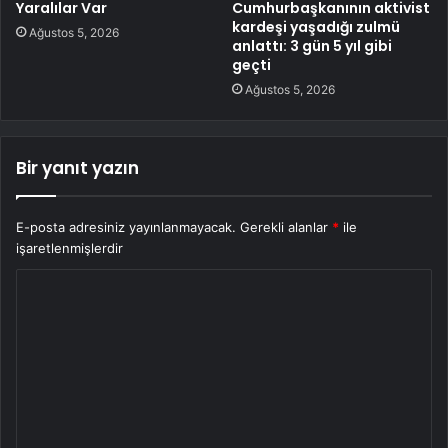
Yaralılar Var
Cumhurbaşkanının aktivist
kardeşi yaşadığı zulmü
Ağustos 5, 2026
anlattı: 3 gün 5 yıl gibi
geçti
Ağustos 5, 2026
Bir yanıt yazın
E-posta adresiniz yayınlanmayacak.
Gerekli alanlar
*
ile
işaretlenmişlerdir
Y
o
r
u
m
*