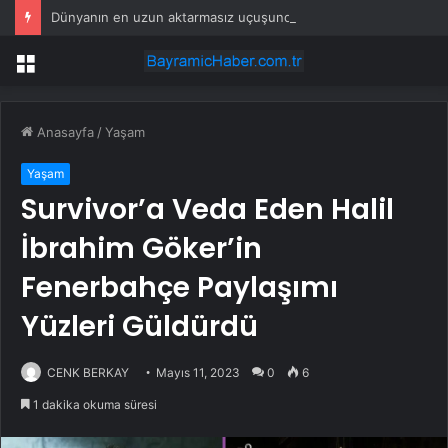
Dünyanın en uzun aktarmasız uçuşunda tarihi rekor: 24 saatten fazla havada kaldılar
Menü
Anasayfa
/
Yaşam
Yaşam
Survivor’a Veda Eden Halil
İbrahim Göker’in
Fenerbahçe Paylaşımı
Yüzleri Güldürdü
CENK BERKAY
Mayıs 11, 2023
0
6
1 dakika okuma süresi