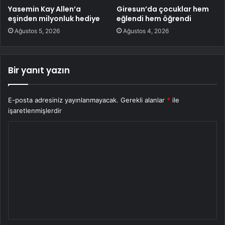
Yasemin Kay Allen’a
Giresun’da çocuklar hem
eşinden milyonluk hediye
eğlendi hem öğrendi
Ağustos 5, 2026
Ağustos 4, 2026
Bir yanıt yazın
E-posta adresiniz yayınlanmayacak.
Gerekli alanlar
*
ile
işaretlenmişlerdir
Y
o
r
u
m
*