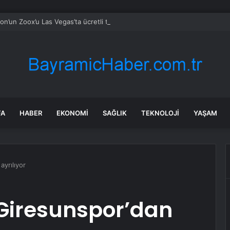
n’un Zoox’u Las Vegas’ta ücretli taşımaya başlıyor
FA
HABER
EKONOMI
SAĞLIK
TEKNOLOJI
YAŞAM
yrılıyor
Giresunspor’dan