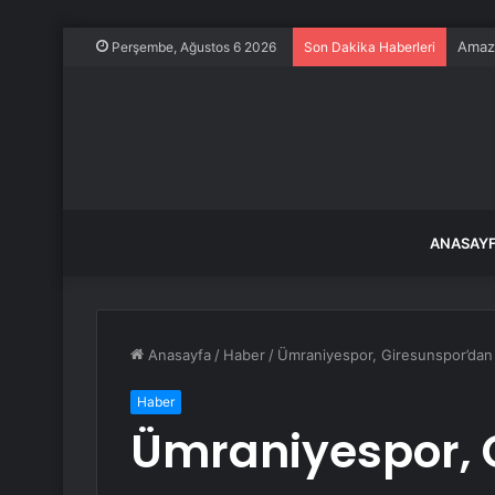
Amazo
Perşembe, Ağustos 6 2026
Son Dakika Haberleri
ANASAY
Anasayfa
/
Haber
/
Ümraniyespor, Giresunspor’dan a
Haber
Ümraniyespor, 