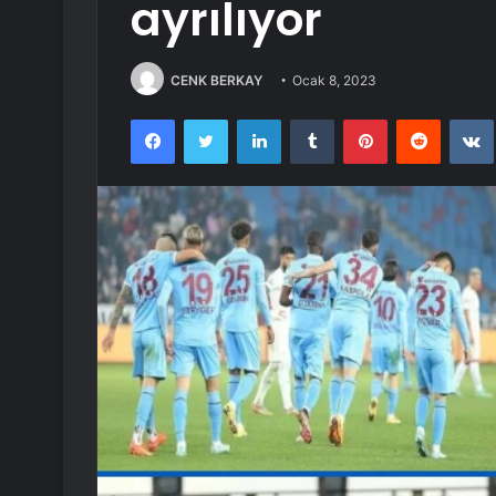
ayrılıyor
CENK BERKAY
Ocak 8, 2023
Facebook
Twitter
LinkedIn
Tumblr
Pinterest
Reddit