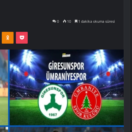
0
10
1 dakika okuma süresi
VKontakte
Odnoklassniki
Pocket