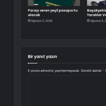
Parayı veren yeşil pasaportu
Başakşehir’
alacak
Yaralılar V
Ağustos 5, 2026
Ağustos 5, 
Bir yanıt yazın
E-posta adresiniz yayınlanmayacak.
Gerekli alanlar
*
i
Y
o
r
u