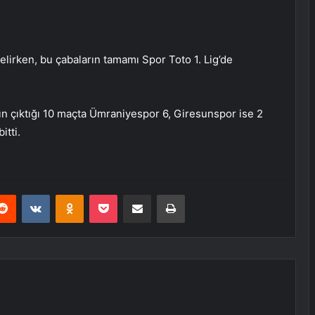
elirken, bu çabaların tamamı Spor Toto 1. Lig’de
ın çıktığı 10 maçta Ümraniyespor 6, Giresunspor ise 2
itti.
erest
Reddit
VKontakte
Odnoklassniki
Pocket
E-Posta ile paylaş
Yazdır