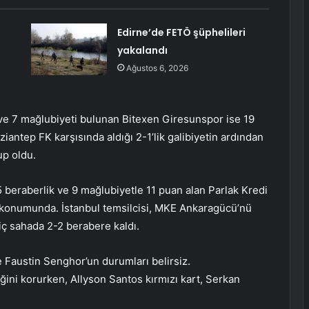
Edirne’de FETÖ şüphelileri
yakalandı
Ağustos 6, 2026
k ve 7 mağlubiyeti bulunan Bitexen Giresunspor ise 19
ziantep FK karşısında aldığı 2-1’lik galibiyetin ardından
up oldu.
5 beraberlik ve 9 mağlubiyetle 11 puan alan Parlak Kredi
konumunda. İstanbul temsilcisi, MKE Ankaragücü’nü
iç sahada 2-2 berabere kaldı.
Faustin Senghor’un durumları belirsiz.
ğini korurken, Allyson Santos kırmızı kart, Serkan