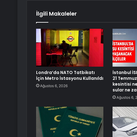
İlgili Makaleler
Londra’da NATO Tatbikatı
İstanbul İS
İçin Metro İstasyonu Kullanıldı
21 Temmuz 
kesintisi 
Ağustos 6, 2026
sular ne z
Ağustos 6, 